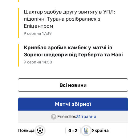
Шахтар здобув другу звитягу в УПЛ:
підопічні Турана розібралися з
Епіцентром
9 серпня 17:39
Кривбас зробив камбек у матчі із
Зорею: шедеври від Герберта та Наві
9 серпня 14:50
Всі новини
Матчі збірної
Friendlies
31 травня
Польща
Україна
0 : 2