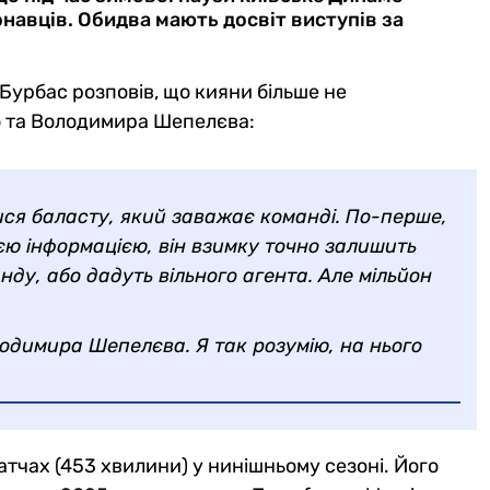
навців. Обидва мають досвіт виступів за
 Бурбас розповів, що кияни більше не
о та Володимира Шепелєва:
ся баласту, який заважає команді. По-перше,
оєю інформацією, він взимку точно залишить
ду, або дадуть вільного агента. Але мільйон
одимира Шепелєва. Я так розумію, на нього
атчах (453 хвилини) у нинішньому сезоні. Його