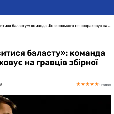
«Динамо планує позбавитися баласту»: команда Шовковського не розраховує на гравців збірної України
итися баласту»: команда
овує на гравців збірної
★
★
★
★
★
★
★
★
★
★
55
1 голос