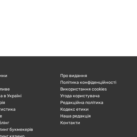
ини
Про видання
Політика конфіденційності
ливе
Використання cookies
а в Україні
Угода користувача
рія
Редакційна політика
тистика
Кодекс етики
е
Наша редакція
блінг
Контакти
тинг букмекерів
тинг казино