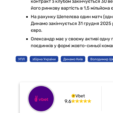
контракт з клубом закінчується 30 ве
його ринкову вартість в 1,5 мільйона 
На рахунку Шепелєва один матч (одна 
Динамо закінчується 31 грудня 2025 р
євро.
Олександр має у своєму активі одну гр
поєдинків у формі жовто-синьої кома
УПЛ
збірна України
Динамо Київ
Володимир Ш
Vbet
9.6