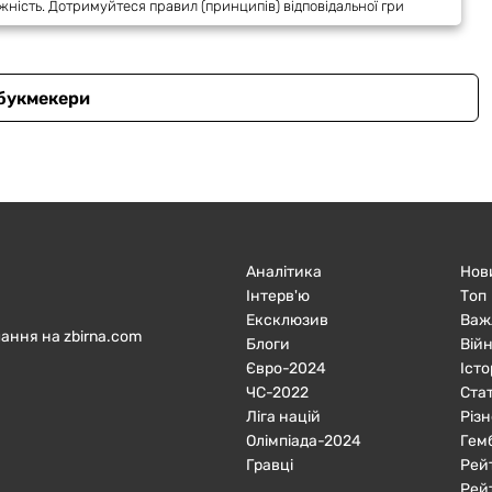
жність. Дотримуйтеся правил (принципів) відповідальної гри
 букмекери
Аналітика
Нов
Інтерв'ю
Топ
Ексклюзив
Важ
ання на zbirna.com
Блоги
Війн
Євро-2024
Істо
ЧC-2022
Ста
Ліга націй
Різн
Олімпіада-2024
Гем
Гравці
Рей
Рей