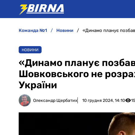
команда №1
новини
НОВИНИ
«Динамо планує позбав
Шовковського не розрах
України
Олександр Щербатих
10 грудня 2024, 14:10
1