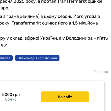
ресня 2025 року, а портал Transfermarkt оцінює
євро.
зіграна хвилина) в цьому сезоні. Його угода з
оку. Transfermarkt оцінює його в 1,5 мільйона
у у складі збірної України, а у Володимира – п’ять
нди.
епелєв
Олександр Андрієвський
Реклама
5000 грн
На сайт
бонус