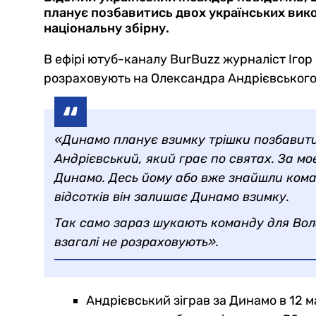
планує позбавитись двох українських вико
національну збірну.
В ефірі ютуб-каналу BurBuzz журналіст Ігор
розраховують на Олександра Андрієвськог
«Динамо планує взимку трішки позбавити
Андрієвський, який грає по святах. За м
Динамо. Десь йому або вже знайшли коман
відсотків він залишає Динамо взимку.
Так само зараз шукають команду для Вол
взагалі не розраховують».
Андрієвський зіграв за Динамо в 12 м