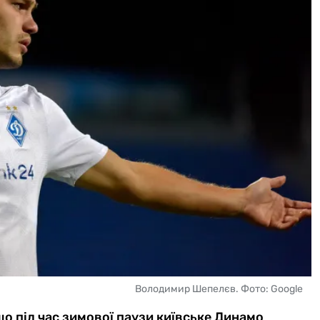
Володимир Шепелєв. Фото: Google
що під час зимової паузи київське Динамо