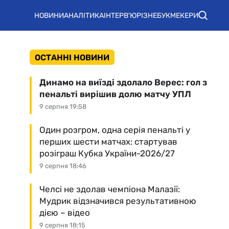
НОВИНИ
АНАЛІТИКА
ІНТЕРВ'Ю
РІЗНЕ
БУКМЕКЕРИ
ОСТАННІ НОВИНИ
Динамо на виїзді здолало Верес: гол з
пенальті вирішив долю матчу УПЛ
9 серпня 19:58
Один розгром, одна серія пенальті у
перших шести матчах: стартував
розіграш Кубка України-2026/27
9 серпня 18:46
Челсі не здолав чемпіона Малазії:
Мудрик відзначився результативною
дією – відео
9 серпня 18:15