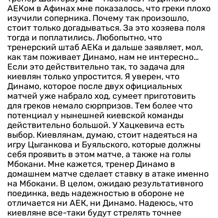
АЕКом в Афинах мне показалось, что греки плохо
изучили соперника. Почему так произошло,
стоит только догадываться. За это хозяева поля
тогда и поплатились. Любопытно, что
тренерский штаб АЕКа и дальше заявляет, мол,
как там поживает Динамо, нам не интересно…
Если это действительно так, то задача для
киевлян только упростится.
Я уверен, что
Динамо, которое после двух официальных
матчей уже набрало ход, сумеет приготовить
для греков немало сюрпризов. Тем более что
потенциал у нынешней киевской команды
действительно большой. У Хацкевича есть
выбор. Киевлянам, думаю, стоит надеяться на
игру Цыганкова и Буяльского, которые должны
себя проявить в этом матче, а также на голы
Мбокани. Мне кажется, тренер Динамо в
домашнем матче сделает ставку в атаке именно
на Мбокани.
В целом, ожидаю результативного
поединка, ведь надежностью в обороне не
отличается ни АЕК, ни Динамо. Надеюсь, что
киевляне все-таки будут стрелять точнее