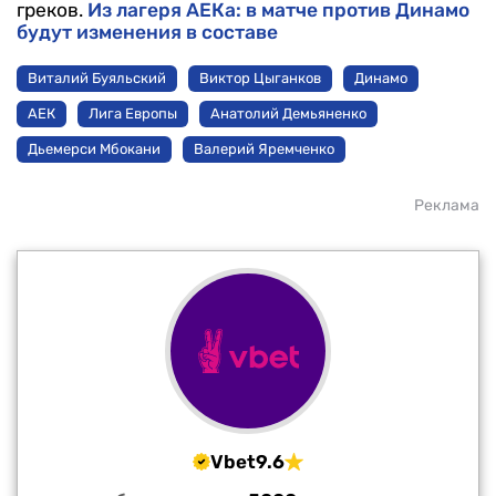
греков.
Из лагеря АЕКа: в матче против Динамо
будут изменения в составе
Виталий Буяльский
Виктор Цыганков
Динамо
АЕК
Лига Европы
Анатолий Демьяненко
Дьемерси Мбокани
Валерий Яремченко
Реклама
Vbet
9.6