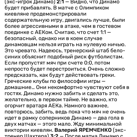
(экс-игрок Динамо)
2:1
— Видно, что Динамо
будет прибавлять. В матче с Олимпиком
киевляне продемонстрировали
содержательную игру, двигались лучше, были
более агрессивными в атаке, чем в гостевом
поединке с АЕКом.
Считаю, что счет 1:1 —
безопасный, однако ни в коем случае
динамовцам нельзя играть на нулевую ничью.
Это чревато. Надеюсь, тренерский штаб бело-
синих объяснит подобный риск футболистам.
Если пропустят мяч при счете 0:0, потом
непросто будет перестроиться.
Очень сложно
предсказать, как будут действовать греки.
Греческие клубы по философии игры —
домашние… Они некомфортно чувствуют себя в
гостях. Динамо нужно забить и сделать это,
желательно, в первом тайме. Не важно, кто
огорчит вратаря АЕКа. Намного важнее,
повторюсь, забить, ведь пока что мяч не очень
идет в рамку соперников Динамо — два гола в
двух матчах — этого мало. Жду минимальной
виктории киевлян.
Валерий ЯРЕМЧЕНКО
(экс-
тренер Шахтера)
3:2
— После матча Динамо с