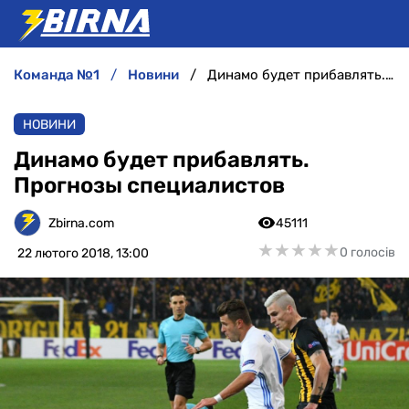
команда №1
новини
Динамо будет прибавлять. Прогнозы специалистов
НОВИНИ
НОВИНИ
АНАЛІТИКА
Динамо будет прибавлять.
Прогнозы специалистов
ІНТЕРВ'Ю
Zbirna.com
45111
РІЗНЕ
★
★
★
★
★
★
★
★
★
★
0 голосів
22 лютого 2018, 13:00
БУКМЕКЕРИ