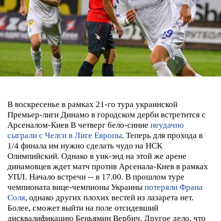
В воскресенье в рамках 21-го тура украинской
Премьер-лиги Динамо в городском дерби встретится с
Арсеналом-Киев
В четверг бело-синие
неудачно
сыграли с Челси в Лиге Европы
. Теперь для прохода в
1/4 финала им нужно сделать чудо на НСК
Олимпийский. Однако в уик-энд на этой же арене
динамовцев ждет матч против Арсенала-Киев в рамках
УПЛ. Начало встречи -- в 17.00.
В прошлом туре
чемпионата вице-чемпионы Украины
потеряли Франа
Соля
, однако других плохих вестей из лазарета нет.
Более, сможет выйти на поле отсидевший
дисквалификацию Беньямин Вербич. Другое дело, что