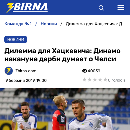
команда №1
новини
Дилемма для Хацкевича: Динамо накануне дерби думает о Челси
НОВИНИ
НОВИНИ
АНАЛІТИКА
Дилемма для Хацкевича: Динамо
накануне дерби думает о Челси
ІНТЕРВ'Ю
Zbirna.com
40039
РІЗНЕ
★
★
★
★
★
★
★
★
★
★
0 голосів
9 березня 2019, 19:00
БУКМЕКЕРИ