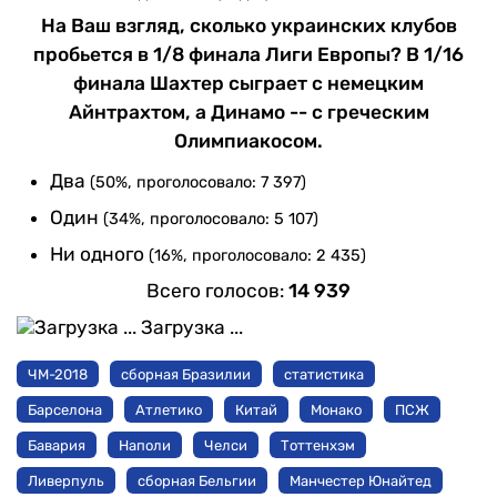
На Ваш взгляд, сколько украинских клубов
пробьется в 1/8 финала Лиги Европы? В 1/16
финала Шахтер сыграет с немецким
Айнтрахтом, а Динамо -- с греческим
Олимпиакосом.
Два
(50%, проголосовало: 7 397)
Один
(34%, проголосовало: 5 107)
Ни одного
(16%, проголосовало: 2 435)
Всего голосов:
14 939
Загрузка ...
ЧМ-2018
сборная Бразилии
статистика
Барселона
Атлетико
Китай
Монако
ПСЖ
Бавария
Наполи
Челси
Тоттенхэм
Ливерпуль
сборная Бельгии
Манчестер Юнайтед