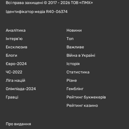
Всі права захищені © 2017 - 2026 ТОВ «ПМХ»
Ідентифікатор медіа R40-06374
Аналітика
Новини
Інтерв'ю
Топ
Ексклюзив
Важливе
Блоги
Війна в Україні
Євро-2024
Історія
ЧC-2022
Статистика
Ліга націй
Різне
Олімпіада-2024
Гемблінг
Гравці
Рейтинг букмекерів
Рейтинг казино
Про видання