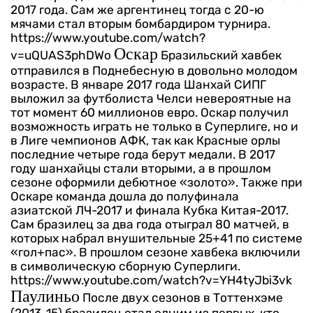
2017 года. Сам же аргентинец тогда с 20-ю
мячами стал вторым бомбардиром турнира.
https://www.youtube.com/watch?
Оскар
v=uQUAS3phDWo
Бразильский хавбек
отправился в Поднебесную в довольно молодом
возрасте. В январе 2017 года Шанхай СИПГ
выложил за футболиста Челси невероятные на
тот момент 60 миллионов евро. Оскар получил
возможность играть не только в Суперлиге, но и
в Лиге чемпионов АФК, так как Красные орлы
последние четыре года берут медали.
В 2017
году шанхайцы стали вторыми, а в прошлом
сезоне оформили дебютное «золото». Также при
Оскаре команда дошла до полуфинала
азиатской ЛЧ-2017 и финала Кубка Китая-2017.
Сам бразилец за два года отыграл 80 матчей, в
которых набрал внушительные 25+41 по системе
«гол+пас». В прошлом сезоне хавбека включили
в символическую сборную Суперлиги.
https://www.youtube.com/watch?v=YH4tyJbi3vk
Паулиньо
После двух сезонов в Тоттенхэме