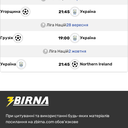
Угорщина
Україна
21:45
Ліга Націй
28 вересня
Грузія
Україна
19:00
Ліга Націй
2 жовтня
Україна
Northern Ireland
21:45
При цитуванні та використанні будь-яких матеріалів
посилання на zbirna.com обов'язкове