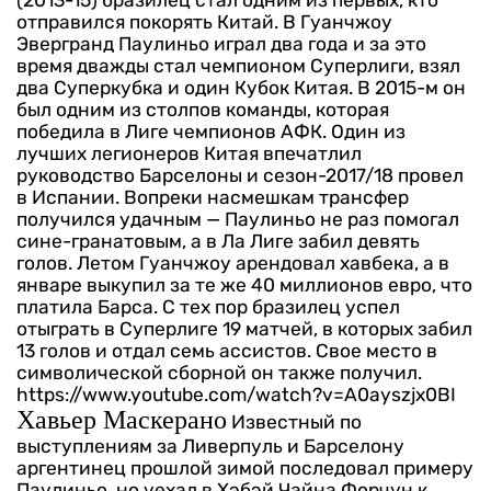
(2013-15) бразилец стал одним из первых, кто
отправился покорять Китай. В Гуанчжоу
Эвергранд Паулиньо играл два года и за это
время дважды стал чемпионом Суперлиги, взял
два Суперкубка и один Кубок Китая. В 2015-м он
был одним из столпов команды, которая
победила в Лиге чемпионов АФК.
Один из
лучших легионеров Китая впечатлил
руководство Барселоны и сезон-2017/18 провел
в Испании. Вопреки насмешкам трансфер
получился удачным — Паулиньо не раз помогал
сине-гранатовым, а в Ла Лиге забил девять
голов. Летом Гуанчжоу арендовал хавбека, а в
январе выкупил за те же 40 миллионов евро, что
платила Барса. С тех пор бразилец успел
отыграть в Суперлиге 19 матчей, в которых забил
13 голов и отдал семь ассистов. Свое место в
символической сборной он также получил.
https://www.youtube.com/watch?v=A0ayszjx0BI
Хавьер Маскерано
Известный по
выступлениям за Ливерпуль и Барселону
аргентинец прошлой зимой последовал примеру
Паулиньо, но уехал в Хэбэй Чайна Форчун к