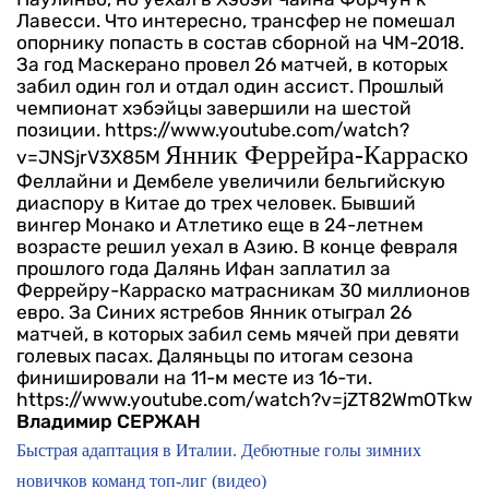
Лавесси. Что интересно, трансфер не помешал
опорнику попасть в состав сборной на ЧМ-2018.
За год Маскерано провел 26 матчей, в которых
забил один гол и отдал один ассист. Прошлый
чемпионат хэбэйцы завершили на шестой
позиции.
https://www.youtube.com/watch?
Янник Феррейра-Карраско
v=JNSjrV3X85M
Феллайни и Дембеле увеличили бельгийскую
диаспору в Китае до трех человек. Бывший
вингер Монако и Атлетико еще в 24-летнем
возрасте решил уехал в Азию. В конце февраля
прошлого года Далянь Ифан заплатил за
Феррейру-Карраско матрасникам 30 миллионов
евро. За Синих ястребов Янник отыграл 26
матчей, в которых забил семь мячей при девяти
голевых пасах. Даляньцы по итогам сезона
финишировали на 11-м месте из 16-ти.
https://www.youtube.com/watch?v=jZT82WmOTkw
Владимир СЕРЖАН
Быстрая адаптация в Италии. Дебютные голы зимних
новичков команд топ-лиг (видео)