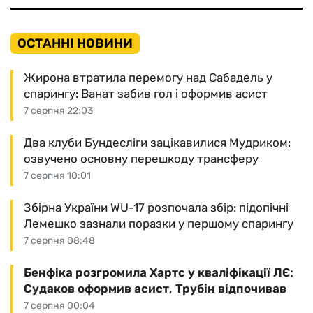
ОСТАННІ НОВИНИ
Жирона втратила перемогу над Сабадель у
спарингу: Ванат забив гол і оформив асист
7 серпня 22:03
Два клуби Бундесліги зацікавилися Мудриком:
озвучено основну перешкоду трансферу
7 серпня 10:01
Збірна України WU-17 розпочала збір: підопічні
Лемешко зазнали поразки у першому спарингу
7 серпня 08:48
Бенфіка розгромила Хартс у кваліфікації ЛЄ:
Судаков оформив асист, Трубін відпочивав
7 серпня 00:04