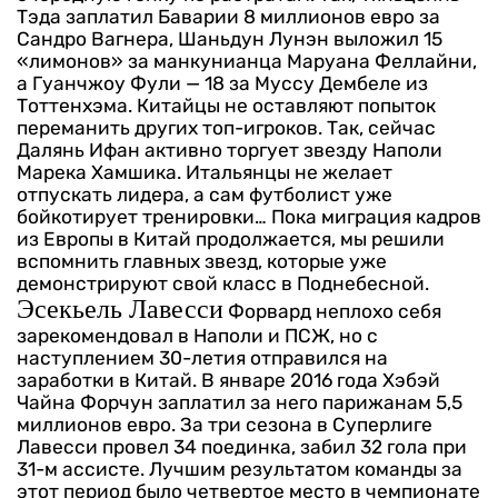
Тэда заплатил Баварии 8 миллионов евро за
Сандро Вагнера, Шаньдун Лунэн выложил 15
«лимонов» за манкунианца Маруана Феллайни,
а Гуанчжоу Фули — 18 за Муссу Дембеле из
Тоттенхэма.
Китайцы не оставляют попыток
переманить других топ-игроков. Так, сейчас
Далянь Ифан активно торгует звезду Наполи
Марека Хамшика. Итальянцы не желает
отпускать лидера, а сам футболист уже
бойкотирует тренировки… Пока миграция кадров
из Европы в Китай продолжается, мы решили
вспомнить главных звезд, которые уже
демонстрируют свой класс в Поднебесной.
Эсекьель Лавесси
Форвард неплохо себя
зарекомендовал в Наполи и ПСЖ, но с
наступлением 30-летия отправился на
заработки в Китай. В январе 2016 года Хэбэй
Чайна Форчун заплатил за него парижанам 5,5
миллионов евро. За три сезона в Суперлиге
Лавесси провел 34 поединка, забил 32 гола при
31-м ассисте. Лучшим результатом команды за
этот период было четвертое место в чемпионате