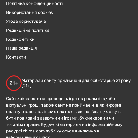
Політика конфіденційності
Використання cookies
Угода користувача
Редакційна політика
Кодекс етики
Наша редакція
Контакти
Матеріали сайту призначені для осіб старше 21 року
21+
(21+)
Сайт zbirna.com не проводить ігри на реальні та/або
віртуальні гроші, також сайт не приймає ні в якій формі
оплату ставок та/інших платежів, які пов’язані/можуть
бути пов’язані з азартними іграми, букмекерами чи
тоталізаторами. Будь-які матеріали на інформаційному
ресурсі zbirna.com публікуються виключно в
інформаційних цілях.