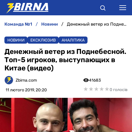
команда №1
новини
Денежный ветер из Поднебесной. Топ-5 игроков, выступающих в Китае (видео)
НОВИНИ
НОВИНИ
ЕКСКЛЮЗИВ
АНАЛІТИКА
АНАЛІТИКА
Денежный ветер из Поднебесной.
Топ-5 игроков, выступающих в
ІНТЕРВ'Ю
Китае (видео)
РІЗНЕ
Zbirna.com
41683
★
★
★
★
★
★
★
★
★
★
0 голосів
11 лютого 2019, 20:20
БУКМЕКЕРИ