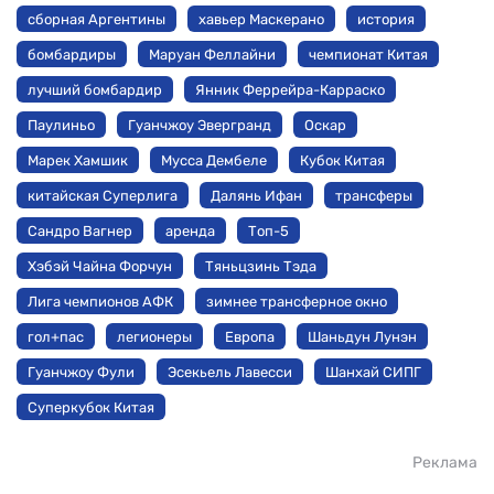
сборная Аргентины
хавьер Маскерано
история
бомбардиры
Маруан Феллайни
чемпионат Китая
лучший бомбардир
Янник Феррейра-Карраско
Паулиньо
Гуанчжоу Эвергранд
Оскар
Марек Хамшик
Мусса Дембеле
Кубок Китая
китайская Суперлига
Далянь Ифан
трансферы
Сандро Вагнер
аренда
Топ-5
Хэбэй Чайна Форчун
Тяньцзинь Тэда
Лига чемпионов АФК
зимнее трансферное окно
гол+пас
легионеры
Европа
Шаньдун Лунэн
Гуанчжоу Фули
Эсекьель Лавесси
Шанхай СИПГ
Суперкубок Китая
Реклама