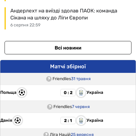
Андерлехт на виїзді здолав ПАОК: команда
Сікана на шляху до Ліги Європи
6 серпня 22:59
Всі новини
Матчі збірної
Friendlies
31 травня
Польща
Україна
0 : 2
Friendlies
7 червня
Данія
Україна
2 : 1
Ліга Націй
25 вересня