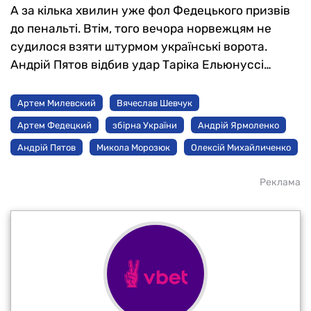
А за кілька хвилин уже фол Федецького призвів
до пенальті. Втім, того вечора норвежцям не
судилося взяти штурмом українські ворота.
Андрій Пятов відбив удар Таріка Ельюнуссі…
Артем Милевский
Вячеслав Шевчук
Артем Федецкий
збірна України
Андрій Ярмоленко
Андрій Пятов
Микола Морозюк
Олексій Михайличенко
Реклама