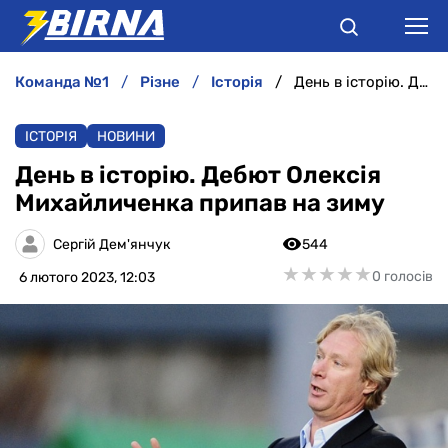
команда №1
різне
історія
День в історію. Дебют Олексія Михайличенка припав на зиму
НОВИНИ
ІСТОРІЯ
НОВИНИ
АНАЛІТИКА
День в історію. Дебют Олексія
Михайличенка припав на зиму
ІНТЕРВ'Ю
Сергій Дем'янчук
544
РІЗНЕ
★
★
★
★
★
★
★
★
★
★
0 голосів
6 лютого 2023, 12:03
БУКМЕКЕРИ