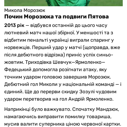
Микола Морозюк
Почин Морозюка та подвиги Пятова
2013 рік
— відбувся останній до цього часу
лютневий матч нашої збірної. У меншості та з
відбитим пенальті українці виграли спаринг у
норвежців. Перший удар у матчі (щоправда, вже
після дебютного відрізка) приніс успіх синьо-
жовтим. Триходівка Шевчук—Ярмоленко—
Федецький допомогла розігнати атаку, яку
точним ударом головою завершив Морозюк.
Дебютний гол Миколи у національній команді — і
єдиний. Ще до перерви скидку Зозулі чудовим
ударом перетворив на гол Андрій Ярмоленко.
Наприкінці було важкувато. Спочатку Мандзюк,
намагаючись виправити помилку товариша,
мусив валити суперника ціною червоної картки.