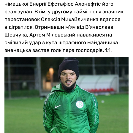
німецької Енергії Ефстафіос Алонефтіс його
реалізував. Втім, у другому таймі після значних
перестановок Олексія Михайличенка вдалося
відігратися. Отримавши м'яч від В'ячеслава
Шевчука, Артем Мілевський наважився на
сміливий удар з кута штрафного майданчика і
зненацька застав голкіпера господарів. 1:1.