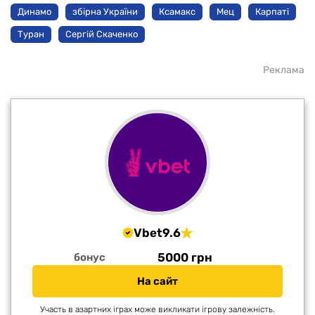
Динамо
збірна України
Ксамакс
Мец
Карпаті
Туран
Сергій Скаченко
Реклама
Vbet
9.6
5000 грн
бонус
На сайт
Участь в азартних іграх може викликати ігрову залежність.