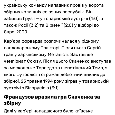
українську команду нападник провів у ворота
збірних колишніх союзних республік. Він
забивав Грузії — у товариській зустрічі (4:0), а
також Росії (3:2) та Вірменії (2:0) у відборі до
Євро-2000.
Кар'єра форварда розпочиналася у рідному
павлодарському Тракторі. Після нього Сергій
грав у харківському Металісті. Застав ще
чемпіонат Союзу. Після цього Скаченко виступав
за московське Торпедо та шепетівський Темп, з
якого футболіст і отримав дебютний виклик до
збірної. 25 травня 1994 року зіграв у товариській
зустрічі з Білорусією (3:1).
Французов вразила гра Скаченка за
збірну
Далі у кар'єрі нападаючого було київське