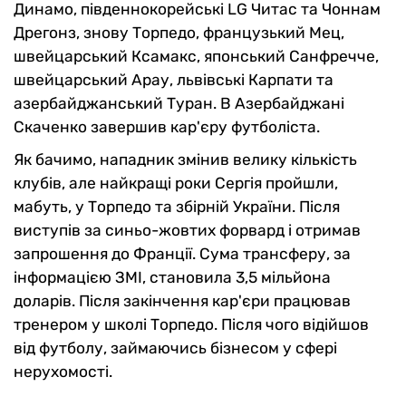
Динамо, південнокорейські LG Читас та Чоннам
Дрегонз, знову Торпедо, французький Мец,
швейцарський Ксамакс, японський Санфречче,
швейцарський Арау, львівські Карпати та
азербайджанський Туран. В Азербайджані
Скаченко завершив кар'єру футболіста.
Як бачимо, нападник змінив велику кількість
клубів, але найкращі роки Сергія пройшли,
мабуть, у Торпедо та збірній України. Після
виступів за синьо-жовтих форвард і отримав
запрошення до Франції. Сума трансферу, за
інформацією ЗМІ, становила 3,5 мільйона
доларів. Після закінчення кар'єри працював
тренером у школі Торпедо. Після чого відійшов
від футболу, займаючись бізнесом у сфері
нерухомості.