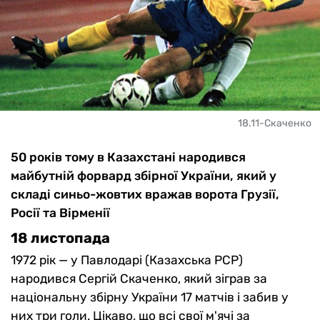
18.11-Скаченко
50 років тому в Казахстані народився
майбутній форвард збірної України, який у
складі синьо-жовтих вражав ворота Грузії,
Росії та Вірменії
18 листопада
1972 рік — у Павлодарі (Казахська РСР)
народився Сергій Скаченко, який зіграв за
національну збірну України 17 матчів і забив у
них три голи. Цікаво, що всі свої м'ячі за