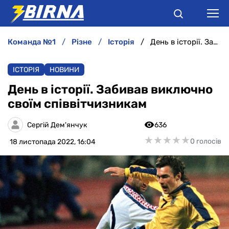
команда №1
різне
історія
День в історії. Забивав виключно своїм співвітчизникам
НОВИНИ
ІСТОРІЯ
НОВИНИ
АНАЛІТИКА
День в історії. Забивав виключно
своїм співвітчизникам
ІНТЕРВ'Ю
Сергій Дем'янчук
636
РІЗНЕ
★
★
★
★
★
★
★
★
★
★
0 голосів
18 листопада 2022, 16:04
БУКМЕКЕРИ