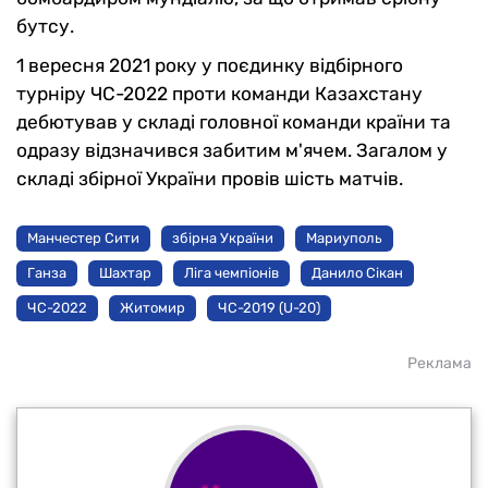
бутсу.
1 вересня 2021 року у поєдинку відбірного
турніру ЧС-2022 проти команди Казахстану
дебютував у складі головної команди країни та
одразу відзначився забитим м'ячем. Загалом у
складі збірної України провів шість матчів.
Манчестер Сити
збірна України
Мариуполь
Ганза
Шахтар
Ліга чемпіонів
Данило Сікан
ЧС-2022
Житомир
ЧС-2019 (U-20)
Реклама