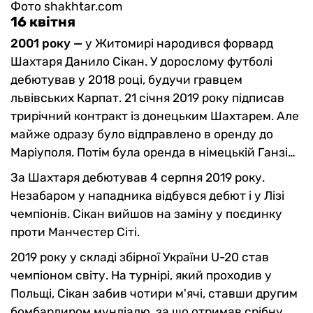
Фото shakhtar.com
16 квітня
2001 року —
у Житомирі народився форвард
Шахтаря Данило Сікан. У дорослому футболі
дебютував у 2018 році, будучи гравцем
львівських Карпат. 21 січня 2019 року підписав
трирічний контракт із донецьким Шахтарем. Але
майже одразу було відправлено в оренду до
Маріуполя. Потім була оренда в німецькій Ганзі…
За Шахтаря дебютував 4 серпня 2019 року.
Незабаром у нападника відбувся дебют і у Лізі
чемпіонів. Сікан вийшов на заміну у поєдинку
проти Манчестер Сіті.
2019 року у складі збірної України U-20 став
чемпіоном світу. На турнірі, який проходив у
Польщі, Сікан забив чотири м'ячі, ставши другим
бомбардиром мундіалю, за що отримав срібну