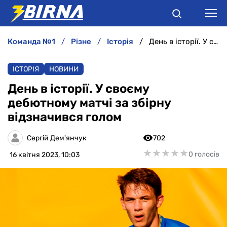
команда №1
різне
історія
День в історії. У своєму дебютному матчі за збірну відзначився голом
НОВИНИ
ІСТОРІЯ
НОВИНИ
АНАЛІТИКА
День в історії. У своєму
дебютному матчі за збірну
ІНТЕРВ'Ю
відзначився голом
РІЗНЕ
Сергій Дем'янчук
702
★
★
★
★
★
★
★
★
★
★
0 голосів
16 квітня 2023, 10:03
БУКМЕКЕРИ