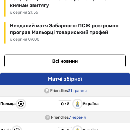
киянам звитягу
6 серпня 21:56
Невдалий матч Забарного: ПСЖ розгромно
програв Мальорці товариський трофей
6 серпня 09:00
Всі новини
Матчі збірної
Friendlies
31 травня
Польща
Україна
0 : 2
Friendlies
7 червня