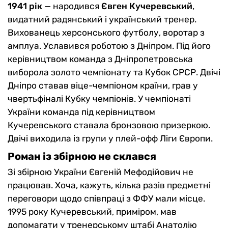
1941 рік
— народився
Євген Кучеревський
,
видатний радянський і український тренер.
Вихованець херсонського футболу, воротар з
амплуа. Уславився роботою з Дніпром. Під його
керівництвом команда з Дніпропетровська
виборола золото чемпіонату та Кубок СРСР. Двічі
Дніпро ставав віце-чемпіоном країни, грав у
чвертьфіналі Кубку чемпіонів. У чемпіонаті
України команда під керівництвом
Кучеревського ставала бронзовою призеркою.
Двічі виходила із групи у плей-офф Ліги Європи.
Роман із збірною не склався
Зі збірною України Євгеній Мефодійович не
працював. Хоча, кажуть, кілька разів предметні
переговори щодо співпраці з ФФУ мали місце.
1995 року Кучеревський, приміром, мав
допомагати у тренерському штабі Анатолію