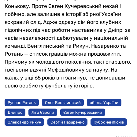
Конькову. Проте Євген Кучеревський нехай і
побічно, але залишив в історії збірної України
яскравий слід. Адже одразу сім його клубних
підопічних під час роботи наставника у Дніпрі за
часів незалежності дебютували у національній
команді. Венглинський та Рикун, Назаренко та
Ротань — список гравців можна продовжити.
Причому як молодшого покоління, так і старшого,
і всі вони вдячні Мефодійовичу за науку. На
жаль, у віці 65 років він загинув, не дописавши
свою особисту футбольну історію.
Руслан Ротань
Олег Венглинский
збірна України
Днипро
Ліга Європи
Євген Кучеревський
Олександр Рикун
Сергій Назаренко
Кубок чемпіонів