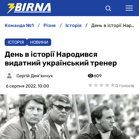
команда №1
різне
історія
День в історії Народився видатний український тренер
НОВИНИ
ІСТОРІЯ
НОВИНИ
АНАЛІТИКА
День в історії Народився
видатний український тренер
ІНТЕРВ'Ю
Сергій Дем'янчук
609
РІЗНЕ
★
★
★
★
★
★
★
★
★
★
0 голосів
6 серпня 2022, 10:00
БУКМЕКЕРИ