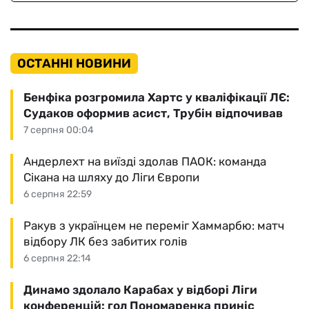
ОСТАННІ НОВИНИ
Бенфіка розгромила Хартс у кваліфікації ЛЄ:
Судаков оформив асист, Трубін відпочивав
7 серпня 00:04
Андерлехт на виїзді здолав ПАОК: команда
Сікана на шляху до Ліги Європи
6 серпня 22:59
Ракув з українцем не переміг Хаммарбю: матч
відбору ЛК без забитих голів
6 серпня 22:14
Динамо здолало Карабах у відборі Ліги
конференцій: гол Пономаренка приніс