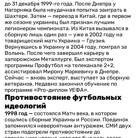
до 31 декабря 1999-го года. После Днепра у
Нагорняка была неудачная попытка заиграть в
Шахтере. Затем — переезд в Китай, где в первом
же сезоне украинец был признан лучшим
легионером чемпионата. Из Китая вызывался в
сборную лишь один раз — уже в 2002 году на
товарищеский матч Украина — Грузия.
Вернувшись в Украину в 2004 году, поиграл за
Волынь. После чего завершил карьеру в
запорожском Металлурге. Был экспертом
программы Профутбол на телеканале 2+2,
ассистировал Мирону Маркевичу в Днепре.
Сейчас — вновь эксперт, выступает за сборную
ветеранов. Недавно закончил обучение по
программе «Pro-диплом УЕФА».
Противостояние футбольных
идеологий
1998 год —
состоялся Матч века, в котором
сошлись сборные Украины и России. Поединок
запомнился невероятным антуражем. СМИ двух
стран подогрели противостояние до