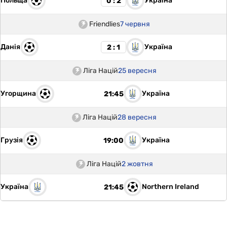
Польща
Україна
0 : 2
Friendlies
7 червня
Данія
Україна
2 : 1
Ліга Націй
25 вересня
Угорщина
Україна
21:45
Ліга Націй
28 вересня
Грузія
Україна
19:00
Ліга Націй
2 жовтня
Україна
Northern Ireland
21:45