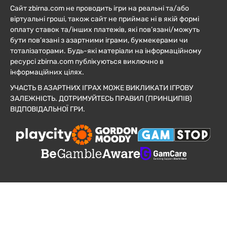
Сайт zbirna.com не проводить ігри на реальні та/або
віртуальні гроші, також сайт не приймає ні в якій формі
оплату ставок та/інших платежів, які пов’язані/можуть
бути пов’язані з азартними іграми, букмекерами чи
тоталізаторами. Будь-які матеріали на інформаційному
ресурсі zbirna.com публікуються виключно в
інформаційних цілях.
УЧАСТЬ В АЗАРТНИХ ІГРАХ МОЖЕ ВИКЛИКАТИ ІГРОВУ
ЗАЛЕЖНІСТЬ. ДОТРИМУЙТЕСЬ ПРАВИЛ (ПРИНЦИПІВ)
ВІДПОВІДАЛЬНОЇ ГРИ.