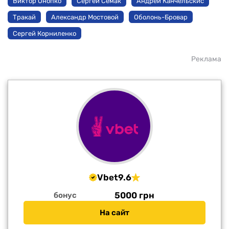
Виктор Онопко
Сергей Семак
Андрей Канчельскис
Тракай
Александр Мостовой
Оболонь-Бровар
Сергей Корниленко
Реклама
Vbet
9.6
5000 грн
бонус
На сайт