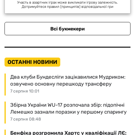
Участь в азартних іграх може викликати ігрову залежність.
Дотримуйтеся правил (принципів) відповідальної гри
Всі букмекери
ОСТАННІ НОВИНИ
Два клуби Бундесліги зацікавилися Мудриком:
озвучено основну перешкоду трансферу
7 серпня 10:01
Збірна України WU-17 розпочала збір: підопічні
Лемешко зазнали поразки у першому спарингу
7 серпня 08:48
Бенфіка розгромила Хартс у кваліфікації ЛЄ: