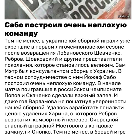
Сабо построил очень неплохую
команду
Тем не менее, в украинской сборной играли уже
окрепшие в первом лигочемпоновском сезоне
после возвращения Лобановского Шевченко,
Ребров, Шовковский и другие представители
поколения, которое становилось великим. Сам
Мэтр был консультантом сборных Украины. В
тесном сотрудничестве с ним Йожеф Сабо
построил очень неплохую команду.
В начале
матча поигравшие в российском чемпионате
Попов и Скаченко сделали важный запев. И
даже гол Варламова не пошатнул уверенности
нашей сборной. Удалось заработать пенальти
ценою удаления Харина, с которого Ребров
возвратил комфортный перевес. Очередной
опасный штрафной Мостового в концовке
замкнул и Онопко. Тем не менее, в боевой игре