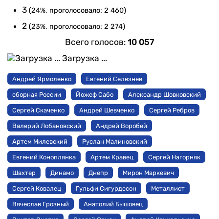
3
(24%, проголосовало: 2 460)
2
(23%, проголосовало: 2 274)
Всего голосов:
10 057
Загрузка ...
Андрей Ярмоленко
Евгений Селезнев
сборная России
Йожеф Сабо
Александр Шовковский
Сергей Скаченко
Андрей Шевченко
Сергей Ребров
Валерий Лобановский
Андрей Воробей
Артем Милевский
Руслан Малиновский
Евгений Коноплянка
Артем Кравец
Сергей Нагорняк
Шахтер
Динамо
Днепр
Мирон Маркевич
Сергей Ковалец
Гульфи Сигурдссон
Металлист
Вячеслав Грозный
Анатолий Бышовец