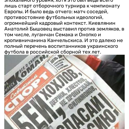
эпохального уровня, хотя это был ведь всего
лишь старт отборочного турнира к чемпионату
Европы. И было ведь отчего: матч соседей,
противостояние футбольных идеологий,
огромнейший кадровый контекст.
Киевлянин
Анатолий Бышовец выставил против земляков, в
том числе, луганчан Семака и Онопко и
кропивничанина Канчельскиса. И это далеко не
полный перечень воспитанников украинского
футбола в российской сборной тех лет.