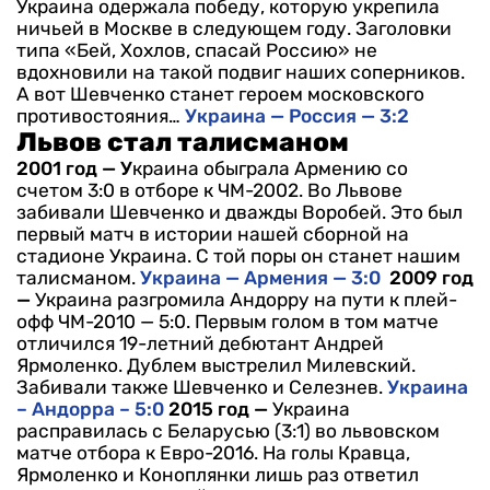
Украина одержала победу, которую укрепила
ничьей в Москве в следующем году.
Заголовки
типа «Бей, Хохлов, спасай Россию» не
вдохновили на такой подвиг наших соперников.
А вот Шевченко станет героем московского
противостояния…
Украина — Россия — 3:2
Львов стал талисманом
2001 год — У
краина обыграла Армению со
счетом 3:0 в отборе к ЧМ-2002. Во Львове
забивали Шевченко и дважды Воробей. Это был
первый матч в истории нашей сборной на
стадионе Украина. С той поры он станет нашим
талисманом.
Украина — Армения — 3:0
2009 год
—
Украина разгромила Андорру на пути к плей-
офф ЧМ-2010 — 5:0. Первым голом в том матче
отличился 19-летний дебютант Андрей
Ярмоленко. Дублем выстрелил Милевский.
Забивали также Шевченко и Селезнев.
Украина
– Андорра – 5:0
2015 год —
Украина
расправилась с Беларусью (3:1) во львовском
матче отбора к Евро-2016. На голы Кравца,
Ярмоленко и Коноплянки лишь раз ответил