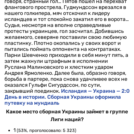
говоря, странный гол… Пятов пошел на перехват
флангового прострела, Гудмундссон врезался в
нашего голкипера, мяч отскочил к лидеру
исландцев и тот спокойно закатил его в ворота…
Судья, несмотря на вполне справедливые
протесты украинцев, гол засчитал.
Добившись
желаемого, северяне поставили свою любимую
пластинку. Плотно окопались у своих ворот и
пытались поймать оппонента на контратаках.
Парни Шевченко приходили в себя минут пять, а
затем жахнули штрафным в исполнении
Руслана Малиновского и хлестким ударом
Андрея Ярмоленко. Далее была, образно говоря,
борьба в партере, пока снова удачливее всех не
оказался Гульфи Сигурдссон, по сути,
закрывший поединок.
Исландия — Украина — 2:0
День в истории. Сборная Украины оформила
путевку на мундиаль
Какое место сборная Украины займет в группе
Лиги наций?
1
(53%, проголосовало: 5 323)