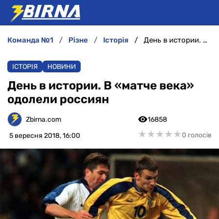
команда №1
різне
історія
День в истории. В «матче века» одолели россиян
НОВИНИ
ІСТОРІЯ
НОВИНИ
АНАЛІТИКА
День в истории. В «матче века»
одолели россиян
ІНТЕРВ'Ю
Zbirna.com
16858
РІЗНЕ
★
★
★
★
★
★
★
★
★
★
0 голосів
5 вересня 2018, 16:00
БУКМЕКЕРИ