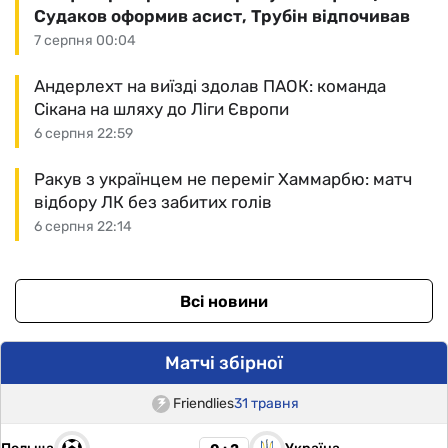
Судаков оформив асист, Трубін відпочивав
7 серпня 00:04
Андерлехт на виїзді здолав ПАОК: команда
Сікана на шляху до Ліги Європи
6 серпня 22:59
Ракув з українцем не переміг Хаммарбю: матч
відбору ЛК без забитих голів
6 серпня 22:14
Всі новини
Матчі збірної
Friendlies
31 травня