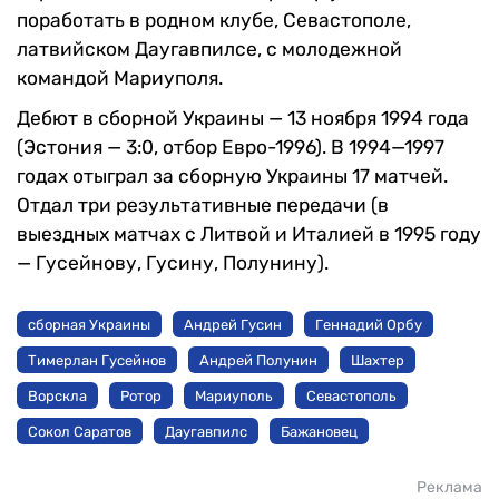
поработать в родном клубе, Севастополе,
латвийском Даугавпилсе, с молодежной
командой Мариуполя.
Дебют в сборной Украины — 13 ноября 1994 года
(Эстония — 3:0, отбор Евро-1996). В 1994—1997
годах отыграл за сборную Украины 17 матчей.
Отдал три результативные передачи (в
выездных матчах с Литвой и Италией в 1995 году
— Гусейнову, Гусину, Полунину).
сборная Украины
Андрей Гусин
Геннадий Орбу
Тимерлан Гусейнов
Андрей Полунин
Шахтер
Ворскла
Ротор
Мариуполь
Севастополь
Сокол Саратов
Даугавпилс
Бажановец
Реклама