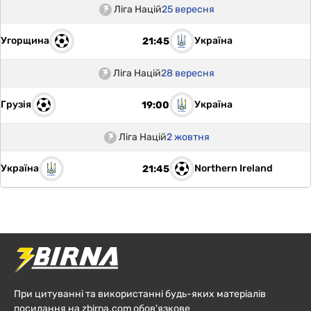
Ліга Націй
25 вересня
Угорщина
Україна
21:45
Ліга Націй
28 вересня
Грузія
Україна
19:00
Ліга Націй
2 жовтня
Україна
Northern Ireland
21:45
При цитуванні та використанні будь-яких матеріалів
посилання на zbirna.com обов'язкове