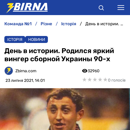
команда №1
різне
історія
День в истории. Родился яркий вингер сборной Украины 90-х
НОВИНИ
ІСТОРІЯ
НОВИНИ
АНАЛІТИКА
День в истории. Родился яркий
вингер сборной Украины 90-х
ІНТЕРВ'Ю
Zbirna.com
32960
РІЗНЕ
★
★
★
★
★
★
★
★
★
★
0 голосів
23 липня 2021, 14:01
БУКМЕКЕРИ