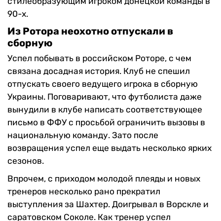
стилеобразующим игроком донецкой команды в
90-х.
Из Ротора неохотно отпускали в
сборную
Успел побывать в российском Роторе, с чем
связана досадная история. Клуб не спешил
отпускать своего ведущего игрока в сборную
Украины. Поговаривают, что футболиста даже
вынудили в клубе написать соответствующее
письмо в ФФУ с просьбой ограничить вызовы в
национальную команду.
Зато после
возвращения успел еще выдать несколько ярких
сезонов.
Впрочем, с приходом молодой плеяды и новых
тренеров несколько рано прекратил
выступления за Шахтер. Доигрывал в Ворскле и
саратовском Соколе.
Как тренер успел