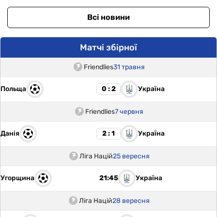
Всі новини
Матчі збірної
Friendlies
31 травня
Польща
Україна
0 : 2
Friendlies
7 червня
Данія
Україна
2 : 1
Ліга Націй
25 вересня
Угорщина
Україна
21:45
Ліга Націй
28 вересня