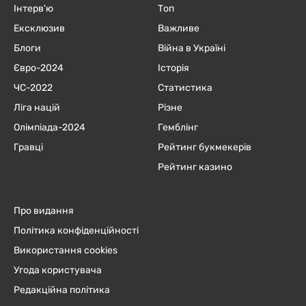
Інтерв'ю
Топ
Ексклюзив
Важливе
Блоги
Війна в Україні
Євро-2024
Історія
ЧC-2022
Статистика
Ліга націй
Різне
Олімпіада-2024
Гемблінг
Гравці
Рейтинг букмекерів
Рейтинг казино
Про видання
Політика конфіденційності
Використання cookies
Угода користувача
Редакційна політика