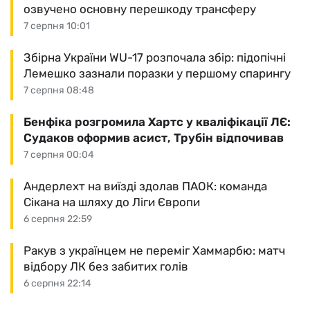
озвучено основну перешкоду трансферу
7 серпня 10:01
Збірна України WU-17 розпочала збір: підопічні
Лемешко зазнали поразки у першому спарингу
7 серпня 08:48
Бенфіка розгромила Хартс у кваліфікації ЛЄ:
Судаков оформив асист, Трубін відпочивав
7 серпня 00:04
Андерлехт на виїзді здолав ПАОК: команда
Сікана на шляху до Ліги Європи
6 серпня 22:59
Ракув з українцем не переміг Хаммарбю: матч
відбору ЛК без забитих голів
6 серпня 22:14