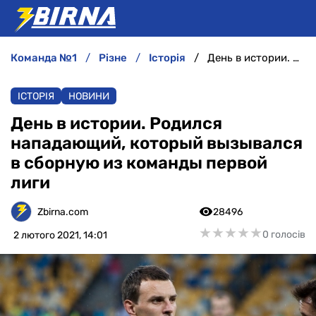
команда №1
різне
історія
День в истории. Родился нападающий, который вызывался в сборную из команды первой лиги
НОВИНИ
ІСТОРІЯ
НОВИНИ
АНАЛІТИКА
День в истории. Родился
нападающий, который вызывался
ІНТЕРВ'Ю
в сборную из команды первой
лиги
РІЗНЕ
Zbirna.com
28496
БУКМЕКЕРИ
★
★
★
★
★
★
★
★
★
★
0 голосів
2 лютого 2021, 14:01