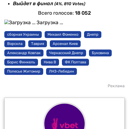
Выйдет в финал
(4%, 810 Votes)
Всего голосов:
18 052
Загрузка ...
сборная Украины
Михаил Фоменко
Днепр
Ворскла
Таврия
Арсенал Киев
Александр Ковпак
Черкасский Днепр
Буковина
Борис Финкель
Нива В
ФК Полтава
Полесье Житомир
ЛНЗ-Лебедин
Реклама