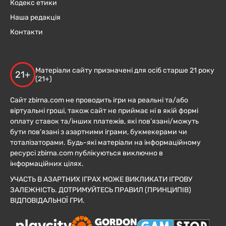
Кодекс етики
Наша редакція
Контакти
Матеріали сайту призначені для осіб старше 21 року
21+
(21+)
Сайт zbirna.com не проводить ігри на реальні та/або
віртуальні гроші, також сайт не приймає ні в якій формі
оплату ставок та/інших платежів, які пов’язані/можуть
бути пов’язані з азартними іграми, букмекерами чи
тоталізаторами. Будь-які матеріали на інформаційному
ресурсі zbirna.com публікуються виключно в
інформаційних цілях.
УЧАСТЬ В АЗАРТНИХ ІГРАХ МОЖЕ ВИКЛИКАТИ ІГРОВУ
ЗАЛЕЖНІСТЬ. ДОТРИМУЙТЕСЬ ПРАВИЛ (ПРИНЦИПІВ)
ВІДПОВІДАЛЬНОЇ ГРИ.