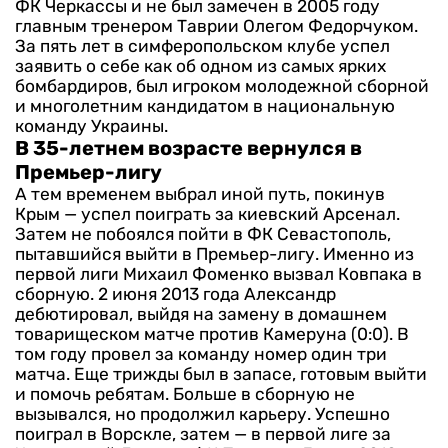
ФК Черкассы и не был замечен в 2005 году
главным тренером Таврии Олегом Федорчуком.
За пять лет в симферопольском клубе успел
заявить о себе как об одном из самых ярких
бомбардиров, был игроком молодежной сборной
и многолетним кандидатом в национальную
команду Украины.
В 35-летнем возрасте вернулся в
Премьер-лигу
А тем временем выбрал иной путь, покинув
Крым — успел поиграть за киевский Арсенал.
Затем не побоялся пойти в ФК Севастополь,
пытавшийся выйти в Премьер-лигу. Именно из
первой лиги Михаил Фоменко вызвал Ковпака в
сборную. 2 июня 2013 года Александр
дебютировал, выйдя на замену в домашнем
товарищеском матче против Камеруна (0:0). В
том году провел за команду номер один три
матча. Еще трижды был в запасе, готовым выйти
и помочь ребятам.
Больше в сборную не
вызывался, но продолжил карьеру. Успешно
поиграл в Ворскле, затем — в первой лиге за