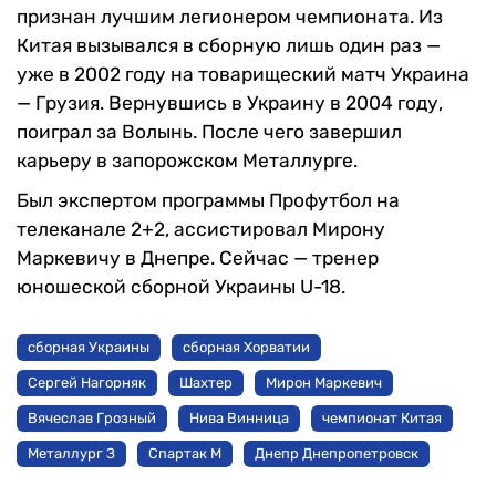
признан лучшим легионером чемпионата. Из
Китая вызывался в сборную лишь один раз —
уже в 2002 году на товарищеский матч Украина
— Грузия.
Вернувшись в Украину в 2004 году,
поиграл за Волынь. После чего завершил
карьеру в запорожском Металлурге.
Был экспертом программы Профутбол на
телеканале 2+2, ассистировал Мирону
Маркевичу в Днепре. Сейчас — тренер
юношеской сборной Украины U-18.
сборная Украины
сборная Хорватии
Сергей Нагорняк
Шахтер
Мирон Маркевич
Вячеслав Грозный
Нива Винница
чемпионат Китая
Металлург З
Спартак М
Днепр Днепропетровск