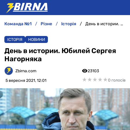
команда №1
різне
історія
День в истории. Юбилей Сергея Нагорняка
НОВИНИ
ІСТОРІЯ
НОВИНИ
АНАЛІТИКА
День в истории. Юбилей Сергея
Нагорняка
ІНТЕРВ'Ю
Zbirna.com
23103
РІЗНЕ
★
★
★
★
★
★
★
★
★
★
0 голосів
5 вересня 2021, 12:01
БУКМЕКЕРИ