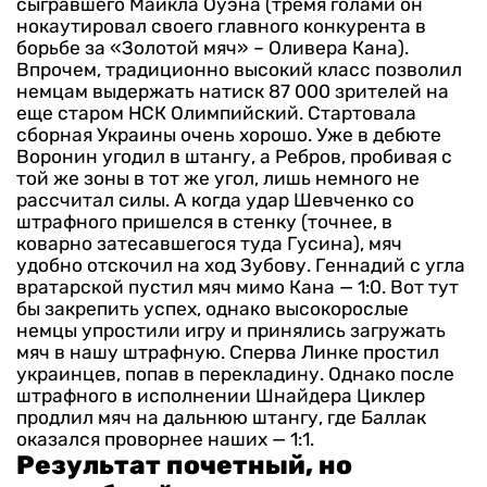
сыгравшего Майкла Оуэна (тремя голами он
нокаутировал своего главного конкурента в
борьбе за «Золотой мяч» – Оливера Кана).
Впрочем, традиционно высокий класс позволил
немцам выдержать натиск 87 000 зрителей на
еще старом НСК Олимпийский.
Стартовала
сборная Украины очень хорошо. Уже в дебюте
Воронин угодил в штангу, а Ребров, пробивая с
той же зоны в тот же угол, лишь немного не
рассчитал силы. А когда удар Шевченко со
штрафного пришелся в стенку (точнее, в
коварно затесавшегося туда Гусина), мяч
удобно отскочил на ход Зубову. Геннадий с угла
вратарской пустил мяч мимо Кана — 1:0.
Вот тут
бы закрепить успех, однако высокорослые
немцы упростили игру и принялись загружать
мяч в нашу штрафную. Сперва Линке простил
украинцев, попав в перекладину. Однако после
штрафного в исполнении Шнайдера Циклер
продлил мяч на дальнюю штангу, где Баллак
оказался проворнее наших — 1:1.
Результат почетный, но