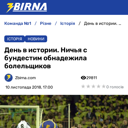
команда №1
різне
історія
День в истории. Ничья с бундестим обнадежила болельщиков
НОВИНИ
ІСТОРІЯ
НОВИНИ
АНАЛІТИКА
День в истории. Ничья с
бундестим обнадежила
ІНТЕРВ'Ю
болельщиков
РІЗНЕ
Zbirna.com
29811
★
★
★
★
★
★
★
★
★
★
0 голосів
10 листопада 2018, 17:00
БУКМЕКЕРИ