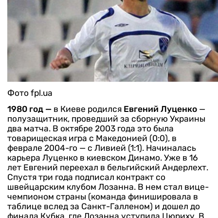
Фото fpl.ua
1980 год —
в Киеве родился
Евгений Луценко
—
полузащитник, проведший за сборную Украины
два матча. В октябре 2003 года это была
товарищеская игра с Македонией (0:0), в
феврале 2004-го — с Ливией (1:1).
Начиналась
карьера Луценко в киевском Динамо. Уже в 16
лет Евгений переехал в бельгийский Андерлехт.
Спустя три года подписал контракт со
швейцарским клубом Лозанна. В нем стал вице-
чемпионом страны (команда финишировала в
таблице вслед за Санкт-Галленом) и дошел до
финала Кубка, где Лозанна уступила Цюриху. В