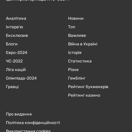
Аналітика
Новини
Інтерв'ю
Топ
Ексклюзив
Важливе
Блоги
Війна в Україні
Євро-2024
Історія
ЧC-2022
Статистика
Ліга націй
Різне
Олімпіада-2024
Гемблінг
Гравці
Рейтинг букмекерів
Рейтинг казино
Про видання
Політика конфіденційності
Використання cookies