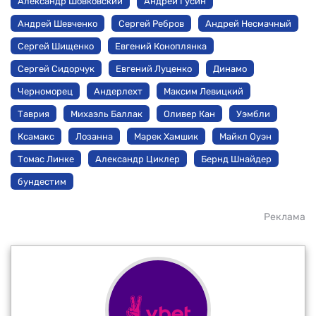
Александр Шовковский
Андрей Гусин
Андрей Шевченко
Сергей Ребров
Андрей Несмачный
Сергей Шищенко
Евгений Коноплянка
Сергей Сидорчук
Евгений Луценко
Динамо
Черноморец
Андерлехт
Максим Левицкий
Таврия
Михаэль Баллак
Оливер Кан
Уэмбли
Ксамакс
Лозанна
Марек Хамшик
Майкл Оуэн
Томас Линке
Александр Циклер
Бернд Шнайдер
бундестим
Реклама