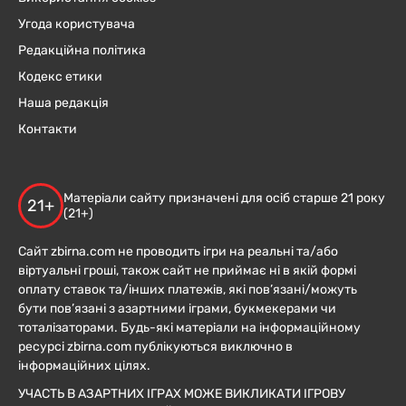
Угода користувача
Редакційна політика
Кодекс етики
Наша редакція
Контакти
Матеріали сайту призначені для осіб старше 21 року
21+
(21+)
Сайт zbirna.com не проводить ігри на реальні та/або
віртуальні гроші, також сайт не приймає ні в якій формі
оплату ставок та/інших платежів, які пов’язані/можуть
бути пов’язані з азартними іграми, букмекерами чи
тоталізаторами. Будь-які матеріали на інформаційному
ресурсі zbirna.com публікуються виключно в
інформаційних цілях.
УЧАСТЬ В АЗАРТНИХ ІГРАХ МОЖЕ ВИКЛИКАТИ ІГРОВУ