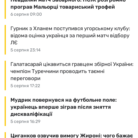
програв Мальорці товариський трофей
6 серпня 09:00
Гурник з Хланем поступився угорському клубу:
відома оцінка українця за перший матч відбору
ЛЄ
5 серпня 23:14
Галатасарай цікавиться гравцем збірної України:
чемпіон Туреччини проводить таємні
переговори
5 серпня 17:22
Мудрик повернувся на футбольне поле:
українець вперше зіграв після зняття
дискваліфікації
5 серпня 16:29
Циганков озвучив вимогу Жироні: чого бажає