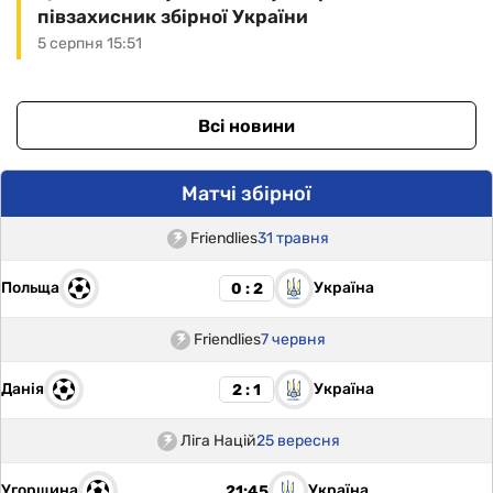
півзахисник збірної України
5 серпня 15:51
Всі новини
Матчі збірної
Friendlies
31 травня
Польща
Україна
0 : 2
Friendlies
7 червня
Данія
Україна
2 : 1
Ліга Націй
25 вересня
Угорщина
Україна
21:45