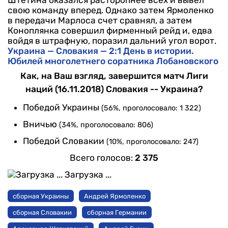
Штетина оказался расторопнее всех и вывел
свою команду вперед. Однако затем Ярмоленко
в передачи Марлоса счет сравнял, а затем
Коноплянка совершил фирменный рейд и, едва
войдя в штрафную, поразил дальний угол ворот.
Украина — Словакия — 2:1
День в истории.
Юбилей многолетнего соратника Лобановского
Как, на Ваш взгляд, завершится матч Лиги
наций (16.11.2018) Словакия -- Украина?
Победой Украины
(56%, проголосовало: 1 322)
Вничью
(34%, проголосовало: 806)
Победой Словакии
(10%, проголосовало: 247)
Всего голосов:
2 375
Загрузка ...
сборная Украины
Андрей Ярмоленко
сборная Словакии
сборная Германии