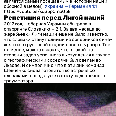
является самым посещаемым в истории нашей
сборной в целом).
Украина — Германия 1:1
https://youtu.be/xqS5pOmoObE
Репетиция перед Лигой наций
2017 год
— сборная Украины обыграла в
спарринге Словакию — 2:1. За два месяца до
жеребьевки Лиги наций еще не было известно,
что словаки станут одними из соперников сине-
желтых в групповой стадии нового турнира. Тем
не менее, можно сказать, что в какой-то
степени задел успешного выступления в группе
с географическими соседями был сделан во
Львове. И символично, что в эти дни команда
Шевченко снова готовится ко встрече со
словаками, правда, уже в статуса досрочного
триумфатора.