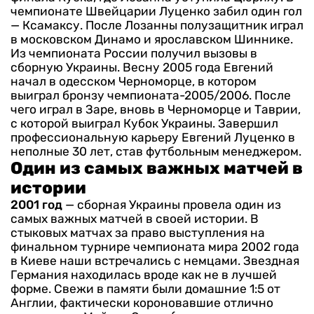
чемпионате Швейцарии Луценко забил один гол
— Ксамаксу.
После Лозанны полузащитник играл
в московском Динамо и ярославском Шиннике.
Из чемпионата России получил вызовы в
сборную Украины. Весну 2005 года Евгений
начал в одесском Черноморце, в котором
выиграл бронзу чемпионата-2005/2006. После
чего играл в Заре, вновь в Черноморце и Таврии,
с которой выиграл Кубок Украины.
Завершил
профессиональную карьеру Евгений Луценко в
неполные 30 лет, став футбольным менеджером.
Один из самых важных матчей в
истории
2001 год
— сборная Украины провела один из
самых важных матчей в своей истории. В
стыковых матчах за право выступления на
финальном турнире чемпионата мира 2002 года
в Киеве наши встречались с немцами.
Звездная
Германия находилась вроде как не в лучшей
форме. Свежи в памяти были домашние 1:5 от
Англии, фактически короновавшие отлично