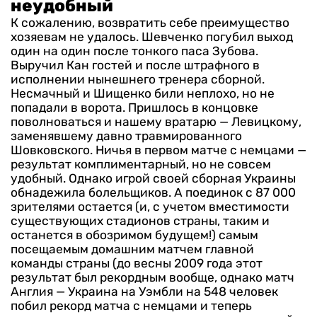
неудобный
К сожалению, возвратить себе преимущество
хозяевам не удалось. Шевченко погубил выход
один на один после тонкого паса Зубова.
Выручил Кан гостей и после штрафного в
исполнении нынешнего тренера сборной.
Несмачный и Шищенко били неплохо, но не
попадали в ворота. Пришлось в концовке
поволноваться и нашему вратарю — Левицкому,
заменявшему давно травмированного
Шовковского.
Ничья в первом матче с немцами —
результат комплиментарный, но не совсем
удобный. Однако игрой своей сборная Украины
обнадежила болельщиков. А поединок с 87 000
зрителями остается (и, с учетом вместимости
существующих стадионов страны, таким и
останется в обозримом будущем!) самым
посещаемым домашним матчем главной
команды страны (до весны 2009 года этот
результат был рекордным вообще, однако матч
Англия — Украина на Уэмбли на 548 человек
побил рекорд матча с немцами и теперь