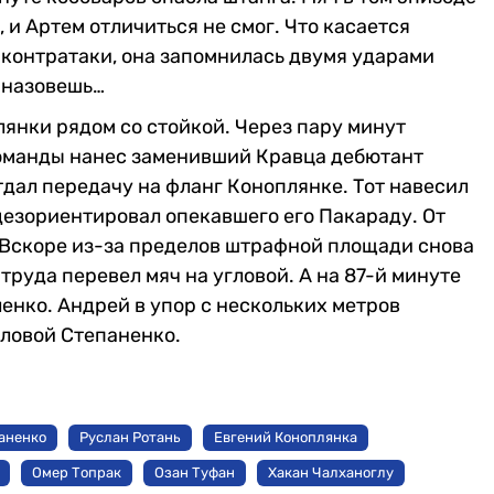
 и Артем отличиться не смог. Что касается
 контратаки, она запомнилась двумя ударами
 назовешь…
лянки рядом со стойкой. Через пару минут
команды нанес заменивший Кравца дебютант
тдал передачу на фланг Коноплянке. Тот навесил
езориентировал опекавшего его Пакараду. От
Вскоре из-за пределов штрафной площади снова
труда перевел мяч на угловой. А на 87-й минуте
енко. Андрей в упор с нескольких метров
оловой Степаненко.
аненко
Руслан Ротань
Евгений Коноплянка
Омер Топрак
Озан Туфан
Хакан Чалханоглу