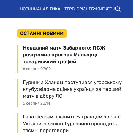
НОВИНИ
АНАЛІТИКА
ІНТЕРВ'Ю
РІЗНЕ
БУКМЕКЕРИ
ОСТАННІ НОВИНИ
Невдалий матч Забарного: ПСЖ
розгромно програв Мальорці
товариський трофей
6 серпня 09:00
Гурник з Хланем поступився угорському
клубу: відома оцінка українця за перший
матч відбору ЛЄ
5 серпня 23:14
Галатасарай цікавиться гравцем збірної
України: чемпіон Туреччини проводить
таємні переговори