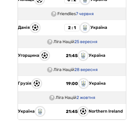
Friendlies
7 червня
Данія
Україна
2 : 1
Ліга Націй
25 вересня
Угорщина
Україна
21:45
Ліга Націй
28 вересня
Грузія
Україна
19:00
Ліга Націй
2 жовтня
Україна
Northern Ireland
21:45