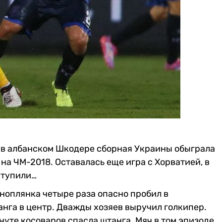
 в албанском Шкодере сборная Украины обыграла
 на ЧМ-2018. Оставалась еще игра с Хорватией, в
ступили…
ноплянка четыре раза опасно пробил в
анга в центр. Дважды хозяев выручил голкипер.
инуте косоваров спасла штанга. Мяч в том эпизоде