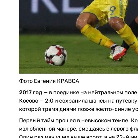
Фото Евгения КРАВСА
2017 год
— в поединке на нейтральном поле
Косово — 2:0 и сохранила шансы на путевку
которой тремя днями позже желто-синие у
Первый тайм прошел в невысоком темпе. Ко
излюбленной манере, смещаясь с левого фл
Один раз мяч ушел выше ворот, а на 22-й м