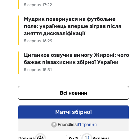
5 серпня 17:22
Мудрик повернувся на футбольне
поле: українець вперше зіграв після
зняття дискваліфікації
5 серпня 16:29
Циганков озвучив вимогу Жироні: чого
бажає півзахисник збірної України
5 серпня 15:51
Всі новини
Матчі збірної
Friendlies
31 травня
Польща
Україна
0 : 2