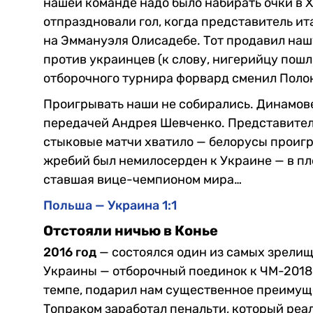
нашей команде надо было набирать очки в 
отпраздновали гол, когда представитель и
на Эммануэля Олисадебе. Тот продавил нашу
против украинцев (к слову, нигерийцу пошл
отборочного турнира форвард сменил Поло
Проигрывать наши не собирались. Динамов
передачей Андрея Шевченко. Представитель
стыковые матчи хватило — белорусы проигра
жребий был немилосерден к Украине — в п
ставшая вице-чемпионом мира…
Польша — Украина 1:1
Отстояли ничью в Конье
2016 год
— состоялся один из самых зрели
Украины — отборочный поединок к ЧМ-2018 
темпе, подарил нам существенное преимуще
Топраком заработал пенальти, который реа