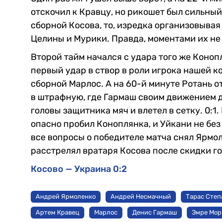
отскочил к Кравцу, но рикошет был сильный,
сборной Косова, то, изредка организовывая
Целины и Мурики. Правда, моментами их не
Второй тайм начался с удара того же Коноп
первый удар в створ в роли игрока нашей 
сборной Марлос. А на 60-й минуте Ротань о
в штрафную, где Гармаш своим движением д
головы защитника мяч и влетел в сетку. 0:1.
опасно пробил Коноплянка, и Уйкани не без 
все вопросы о победителе матча снял Ярмол
расстрелял вратаря Косова после скидки г
Косово — Украина 0:2
Андрей Ярмоленко
Андрей Несмачный
Тарас Степ
Артем Кравец
Марлос
Денис Гармаш
Эмре Мор