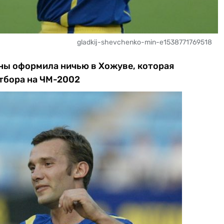
gladkij-shevchenko-min-e1538771769518
ины оформила ничью в Хожуве, которая
отбора на ЧМ-2002