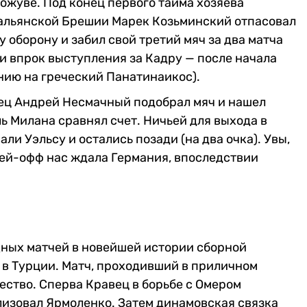
Хожуве.
Под конец первого тайма хозяева
тальянской Брешии Марек Козьминский отпасовал
 оборону и забил свой третий мяч за два матча
и впрок выступления за Кадру — после начала
нию на греческий Панатинаикос).
ец Андрей Несмачный подобрал мяч и нашел
 Милана сравнял счет. Ничьей для выхода в
ли Уэльсу и остались позади (на два очка). Увы,
лей-офф нас ждала Германия, впоследствии
щных матчей в новейшей истории сборной
в Турции. Матч, проходивший в приличном
ство. Сперва Кравец в борьбе с Омером
лизовал Ярмоленко. Затем динамовская связка