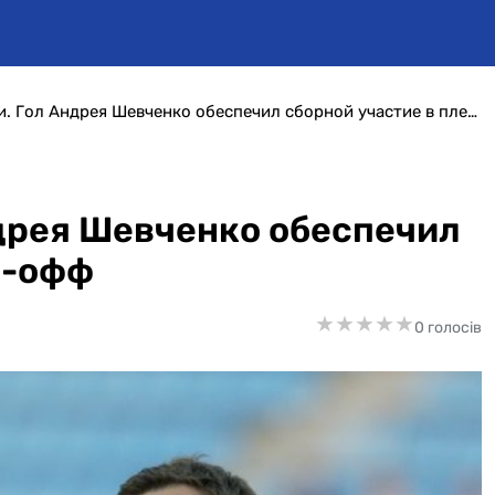
День в истории. Гол Андрея Шевченко обеспечил сборной участие в плей-офф
ндрея Шевченко обеспечил
й-офф
★
★
★
★
★
★
★
★
★
★
0 голосів