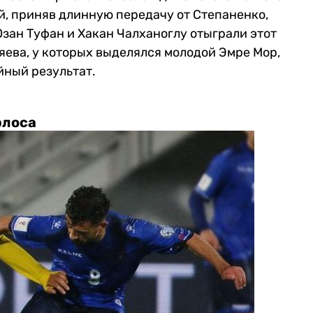
й, приняв длинную передачу от Степаненко,
Озан Туфан и Хакан Чалханоглу отыграли этот
яева, у которых выделялся молодой Эмре Мор,
йный результат.
рлоса