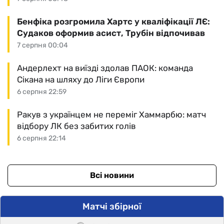
Бенфіка розгромила Хартс у кваліфікації ЛЄ:
Судаков оформив асист, Трубін відпочивав
7 серпня 00:04
Андерлехт на виїзді здолав ПАОК: команда
Сікана на шляху до Ліги Європи
6 серпня 22:59
Ракув з українцем не переміг Хаммарбю: матч
відбору ЛК без забитих голів
6 серпня 22:14
Всі новини
Матчі збірної