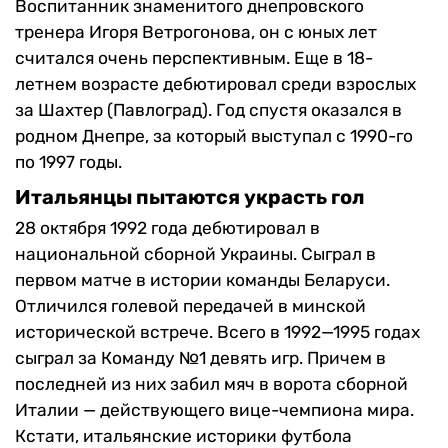
Воспитанник знаменитого днепровского
тренера Игоря Ветрогонова, он с юных лет
считался очень перспективным. Еще в 18-
летнем возрасте дебютировал среди взрослых
за Шахтер (Павлоград). Год спустя оказался в
родном Днепре, за который выступал с 1990-го
по 1997 годы.
Итальянцы пытаются украсть гол
28 октября 1992 года дебютировал в
национальной сборной Украины. Сыграл в
первом матче в истории команды Беларуси.
Отличился голевой передачей в минской
исторической встрече. Всего в 1992—1995 годах
сыграл за Команду №1 девять игр. Причем в
последней из них забил мяч в ворота сборной
Италии — действующего вице-чемпиона мира.
Кстати, итальянские историки футбола