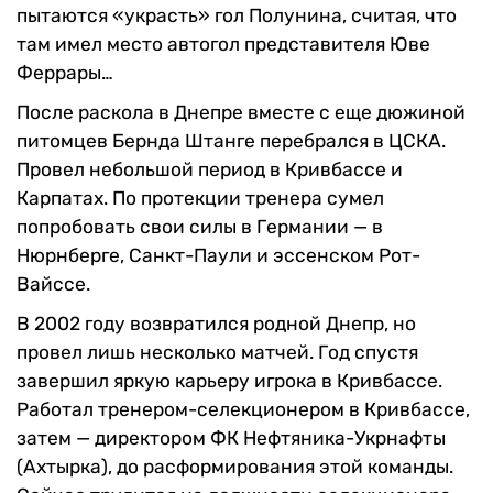
пытаются «украсть» гол Полунина, считая, что
там имел место автогол представителя Юве
Феррары…
После раскола в Днепре вместе с еще дюжиной
питомцев Бернда Штанге перебрался в ЦСКА.
Провел небольшой период в Кривбассе и
Карпатах. По протекции тренера сумел
попробовать свои силы в Германии — в
Нюрнберге, Санкт-Паули и эссенском Рот-
Вайссе.
В 2002 году возвратился родной Днепр, но
провел лишь несколько матчей. Год спустя
завершил яркую карьеру игрока в Кривбассе.
Работал тренером-селекционером в Кривбассе,
затем — директором ФК Нефтяника-Укрнафты
(Ахтырка), до расформирования этой команды.