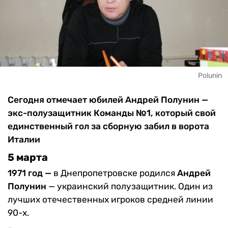
Polunin
Сегодня отмечает юбилей Андрей Полунин —
экс-полузащитник Команды №1, который свой
единственный гол за сборную забил в ворота
Италии
5 марта
1971 год —
в Днепропетровске родился
Андрей
Полунин
— украинский полузащитник. Один из
лучших отечественных игроков средней линии
90-х.