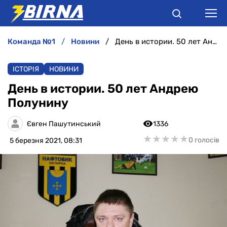
команда №1
новини
День в истории. 50 лет Андрею Полунину
НОВИНИ
ІСТОРІЯ
НОВИНИ
АНАЛІТИКА
День в истории. 50 лет Андрею
Полунину
ІНТЕРВ'Ю
Євген Пашутинський
1336
РІЗНЕ
★
★
★
★
★
★
★
★
★
★
0 голосів
5 березня 2021, 08:31
БУКМЕКЕРИ