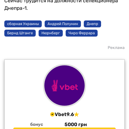
Сейчас трудится на должности селекционера
Днепра-1.
сборная Украины
Андрей Полунин
Днепр
Бернд Штанге
Нюрнберг
Чиро Феррара
Реклама
Vbet
9.6
5000 грн
бонус