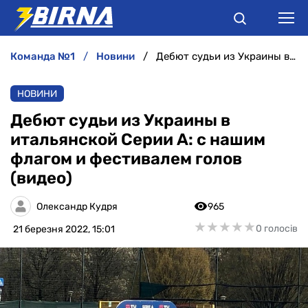
команда №1
новини
Дебют судьи из Украины в итальянской Серии А: с нашим флагом и фестивалем голов (видео)
НОВИНИ
НОВИНИ
АНАЛІТИКА
Дебют судьи из Украины в
итальянской Серии А: с нашим
ІНТЕРВ'Ю
флагом и фестивалем голов
(видео)
РІЗНЕ
Олександр Кудря
965
БУКМЕКЕРИ
★
★
★
★
★
★
★
★
★
★
0 голосів
21 березня 2022, 15:01