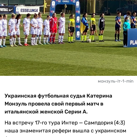
монзуль-іт-1-min
Украинская футбольная судья Катерина
Монзуль провела свой первый матч в
итальянской женской Серии А.
На встречу 17-го тура Интер — Сампдория (4:3)
наша знаменитая рефери вышла с украинском