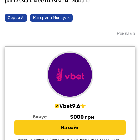
рашизма в местном чемпионате.
Серия А
Катерина Монзуль
Реклама
Vbet
9.6
5000 грн
бонус
На сайт
Участь в азартних іграх може викликати ігрову залежність.