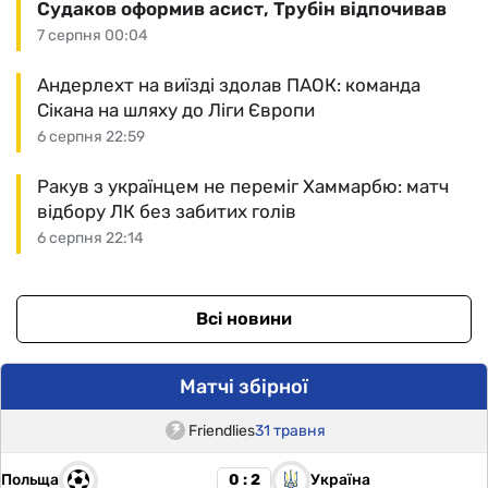
Судаков оформив асист, Трубін відпочивав
7 серпня 00:04
Андерлехт на виїзді здолав ПАОК: команда
Сікана на шляху до Ліги Європи
6 серпня 22:59
Ракув з українцем не переміг Хаммарбю: матч
відбору ЛК без забитих голів
6 серпня 22:14
Всі новини
Матчі збірної
Friendlies
31 травня
Польща
Україна
0 : 2