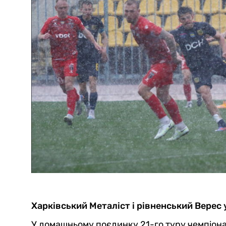
Харківський Металіст і рівненський Верес 
У домашньому поєдинку 21-го туру чемпіона