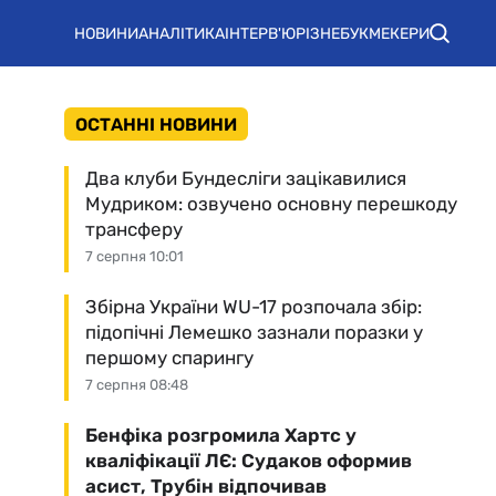
НОВИНИ
АНАЛІТИКА
ІНТЕРВ'Ю
РІЗНЕ
БУКМЕКЕРИ
ОСТАННІ НОВИНИ
Два клуби Бундесліги зацікавилися
Мудриком: озвучено основну перешкоду
трансферу
7 серпня 10:01
Збірна України WU-17 розпочала збір:
підопічні Лемешко зазнали поразки у
першому спарингу
7 серпня 08:48
Бенфіка розгромила Хартс у
кваліфікації ЛЄ: Судаков оформив
асист, Трубін відпочивав