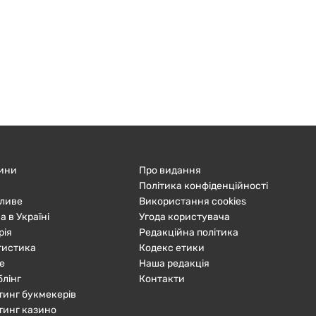
ини
Про видання
Політика конфіденційності
ливе
Використання cookies
а в Україні
Угода користувача
рія
Редакційна політика
тистика
Кодекс етики
е
Наша редакція
блінг
Контакти
тинг букмекерів
тинг казино