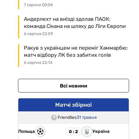
7 серпня 00:04
Андерлехт на виїзді здолав ПАОК:
команда Сікана на шляху до Ліги Європи
6 серпня 22:59
Ракув з українцем не переміг Хаммарбю:
матч відбору ЛК без забитих голів
6 серпня 22:14
Всі новини
Матчі збірної
Friendlies
31 травня
Польща
Україна
0 : 2