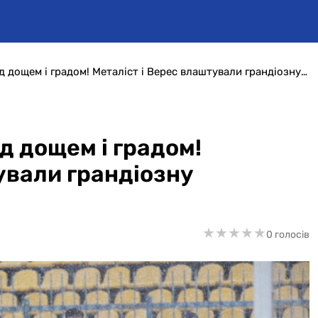
Десять м'ячів на двох під дощем і градом! Металіст і Верес влаштували грандіозну перестрілку
ід дощем і градом!
ували грандіозну
★
★
★
★
★
★
★
★
★
★
0 голосів