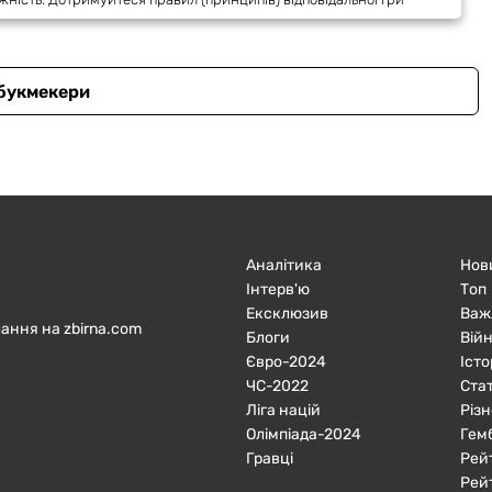
 букмекери
Аналітика
Нов
Інтерв'ю
Топ
Ексклюзив
Важ
ання на zbirna.com
Блоги
Війн
Євро-2024
Істо
ЧC-2022
Ста
Ліга націй
Різн
Олімпіада-2024
Гем
Гравці
Рей
Рей