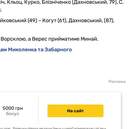
іч, Кльоц, Курко, Блізніченко (Дахновський, 79), С.
.
йковський (49) – Когут (61), Дахновський, (87),
і з Ворсклою, а Верес прийматиме Минай.
ндам Миколенка та Забарного
Реклама
5000 грн
На сайт
бонус
жність. Дотримуйтеся правил (принципів) відповідальної гри