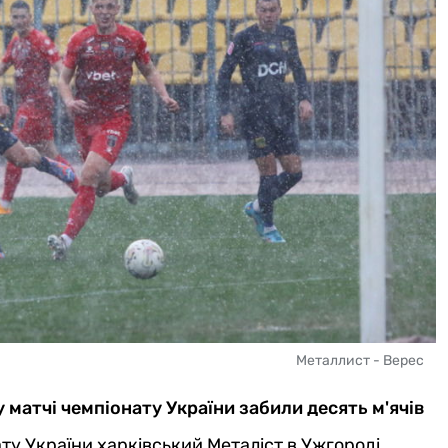
Металлист - Верес
у матчі чемпіонату України забили десять м'ячів
ту України харківський Металіст в Ужгороді