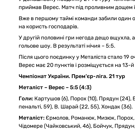
приймав Верес. Матч під проливним дощем 
Вже в першому таймі команди забили один од
на користь господарів.
У другій половині гри негода дещо вщухла, 
гольове шоу. В результаті нічия – 5:5.
Після цього поєдинку у Металіста стало 19 очо
Верес має 20 пунктів і розміщується на 13-й
Чемпіонат України. Прем'єр-ліга. 21 тур
Металіст – Верес – 5:5 (4:3)
Голи:
Картушов (6), Порох (10), Прядун (24), 
пенальті, 59), В. Шарай (22, 55), Хондак (36).
Металіст:
Єрмолов, Романюк, Мизюк, Порох,
Чідомере (Чайковський, 46), Бойчук, Прядун