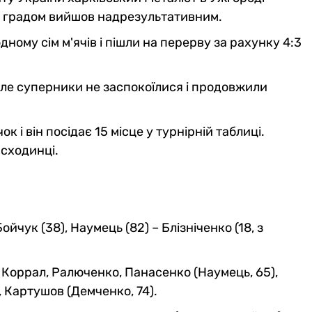
і градом вийшов надрезультативним.
ному сім м'ячів і пішли на перерву за рахунку 4:3
але суперники не заспокоїлися і продовжили
к і він посідає 15 місце у турнірній таблиці.
 сходинці.
Бойчук (38), Наумець (82) – Блізніченко (18, з
 Коррал, Ралюченко, Панасенко (Наумець, 65),
, Картушов (Демченко, 74).