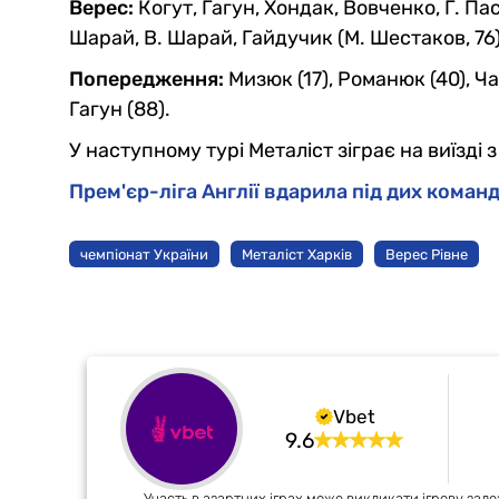
Верес:
Когут, Гагун, Хондак, Вовченко, Г. Пас
Шарай, В. Шарай, Гайдучик (М. Шестаков, 76)
Попередження:
Мизюк (17), Романюк (40), Ча
Гагун (88).
У наступному турі Металіст зіграє на виїзд
Прем'єр-ліга Англії вдарила під дих кома
чемпіонат України
Металіст Харків
Верес Рівне
Vbet
9.6
Участь в азартних іграх може викликати ігрову зале