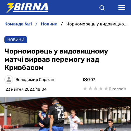
команда №1
новини
Чорноморець у видовищному матчі вирвав перемогу над Кривбасом
НОВИНИ
НОВИНИ
АНАЛІТИКА
Чорноморець у видовищному
матчі вирвав перемогу над
ІНТЕРВ'Ю
Кривбасом
РІЗНЕ
Володимир Сержан
707
★
★
★
★
★
★
★
★
★
★
0 голосів
23 квітня 2023, 18:04
БУКМЕКЕРИ