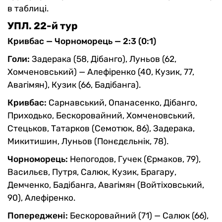
в таблиці.
УПЛ. 22-й тур
Кривбас — Чорноморець — 2:3 (0:1)
Голи:
Задерака (58, Дібанго), Луньов (62,
Хомченовський) — Алефіренко (40, Кузик, 77,
Авагімян), Кузик (66, Бадібанга).
Кривбас:
Сарнавський, Опанасенко, Дібанго,
Приходько, Бескоровайний, Хомченовський,
Стецьков, Татарков (Семотюк, 86), Задерака,
Микитишин, Луньов (Понєдєльнік, 78).
Чорноморець:
Непогодов, Гучек (Єрмаков, 79),
Васильєв, Путря, Салюк, Кузик, Брагару,
Демченко, Бадібанга, Авагімян (Войтіховський,
90), Алефіренко.
Попереджені:
Бескоровайний (71) — Салюк (66),