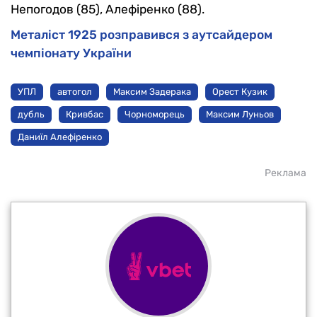
Непогодов (85), Алефіренко (88).
Металіст 1925 розправився з аутсайдером
чемпіонату України
УПЛ
автогол
Максим Задерака
Орест Кузик
дубль
Кривбас
Чорноморець
Максим Луньов
Даниїл Алефіренко
Реклама