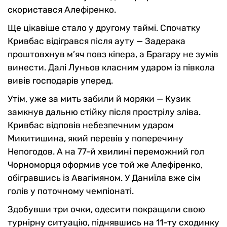
скористався Алефіренко.
Ще цікавіше стало у другому таймі. Спочатку
Кривбас відігрався після ауту — Задерака
проштовхнув м’яч повз кіпера, а Брагару не зумів
винести. Далі Луньов класним ударом із півкола
вивів господарів уперед.
Утім, уже за мить забили й моряки — Кузик
замкнув дальню стійку після прострілу зліва.
Кривбас відповів небезпечним ударом
Микитишина, який перевів у поперечину
Непогодов. А на 77-й хвилині переможний гол
Чорноморця оформив усе той же Алефіренко,
обігравшись із Авагімяном. У Даниїла вже сім
голів у поточному чемпіонаті.
Здобувши три очки, одесити покращили свою
турнірну ситуацію, піднявшись на 11-ту сходинку