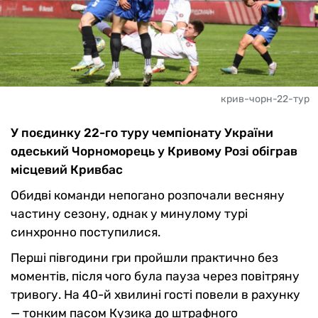
крив-чорн-22-тур
У поєдинку 22-го туру чемпіонату України
одеський Чорноморець у Кривому Розі обіграв
місцевий Кривбас
Обидві команди непогано розпочали весняну
частину сезону, однак у минулому турі
синхронно поступилися.
Перші півгодини гри пройшли практично без
моментів, після чого була пауза через повітряну
тривогу. На 40-й хвилині гості повели в рахунку
— тонким пасом Кузика до штрафного