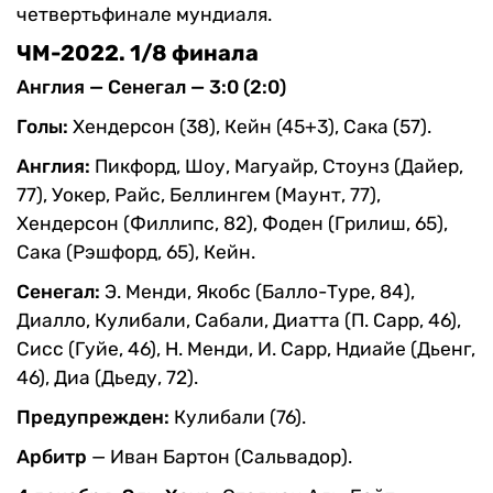
четвертьфинале мундиаля.
ЧМ-2022. 1/8 финала
Англия — Сенегал — 3:0 (2:0)
Голы:
Хендерсон (38), Кейн (45+3), Сака (57).
Англия:
Пикфорд, Шоу, Магуайр, Стоунз (Дайер,
77), Уокер, Райс, Беллингем (Маунт, 77),
Хендерсон (Филлипс, 82), Фоден (Грилиш, 65),
Сака (Рэшфорд, 65), Кейн.
Сенегал:
Э. Менди, Якобс (Балло-Туре, 84),
Диалло, Кулибали, Сабали, Диатта (П. Сарр, 46),
Сисс (Гуйе, 46), Н. Менди, И. Сарр, Ндиайе (Дьенг,
46), Диа (Дьеду, 72).
Предупрежден:
Кулибали (76).
Арбитр
— Иван Бартон (Сальвадор).