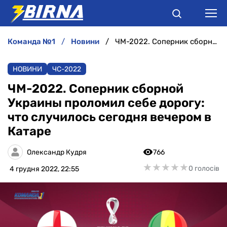
команда №1
новини
ЧМ-2022. Соперник сборной Украины проломил себе дорогу: что случилось сегодня вечером в Катаре
НОВИНИ
НОВИНИ
ЧC-2022
АНАЛІТИКА
ЧМ-2022. Соперник сборной
Украины проломил себе дорогу:
ІНТЕРВ'Ю
что случилось сегодня вечером в
Катаре
РІЗНЕ
Олександр Кудря
766
БУКМЕКЕРИ
★
★
★
★
★
★
★
★
★
★
0 голосів
4 грудня 2022, 22:55