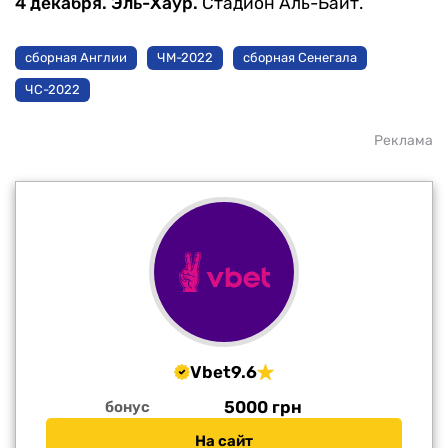
4 декабря. Эль-Хаур.
Стадион Аль-Байт.
сборная Англии
ЧМ-2022
сборная Сенегала
ЧС-2022
Реклама
Vbet
9.6
5000 грн
бонус
На сайт