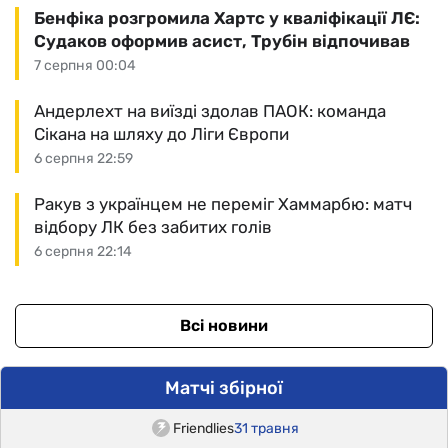
Бенфіка розгромила Хартс у кваліфікації ЛЄ:
Судаков оформив асист, Трубін відпочивав
7 серпня 00:04
Андерлехт на виїзді здолав ПАОК: команда
Сікана на шляху до Ліги Європи
6 серпня 22:59
Ракув з українцем не переміг Хаммарбю: матч
відбору ЛК без забитих голів
6 серпня 22:14
Всі новини
Матчі збірної
Friendlies
31 травня