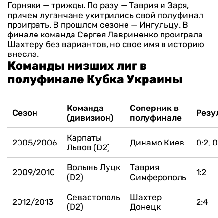
Горняки — трижды. По разу — Таврия и Заря,
причем луганчане ухитрились свой полуфинал
проиграть. В прошлом сезоне — Ингульцу. В
финале команда Сергея Лавриненко проиграла
Шахтеру без вариантов, но свое имя в историю
внесла.
Команды низших лиг в
полуфинале Кубка Украины
Команда
Соперник в
Сезон
Резу
(дивизион)
полуфинале
Карпаты
2005/2006
Динамо Киев
0:2, 0
Львов (D2)
Волынь Луцк
Таврия
2009/2010
1:2
(D2)
Симферополь
Севастополь
Шахтер
2012/2013
2:4
(D2)
Донецк