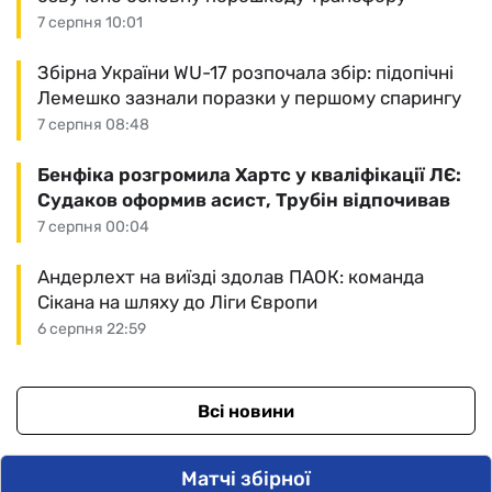
7 серпня 10:01
Збірна України WU-17 розпочала збір: підопічні
Лемешко зазнали поразки у першому спарингу
7 серпня 08:48
Бенфіка розгромила Хартс у кваліфікації ЛЄ:
Судаков оформив асист, Трубін відпочивав
7 серпня 00:04
Андерлехт на виїзді здолав ПАОК: команда
Сікана на шляху до Ліги Європи
6 серпня 22:59
Всі новини
Матчі збірної