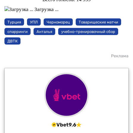
Загрузка ...
Турция
УПЛ
Черноморец
Товарищеские матчи
спарринги
Анталья
учебно-тренировочный сбор
ДВТК
Реклама
Vbet
9.6