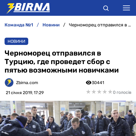
команда №1
новини
Черноморец отправился в Турцию, где проведет сбор с пятью возможными новичками
НОВИНИ
НОВИНИ
АНАЛІТИКА
Черноморец отправился в
Турцию, где проведет сбор с
ІНТЕРВ'Ю
пятью возможными новичками
РІЗНЕ
Zbirna.com
30441
★
★
★
★
★
★
★
★
★
★
0 голосів
21 січня 2019, 17:29
БУКМЕКЕРИ