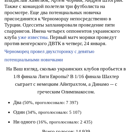
Владислав Хамелюк, Артем Чорний, Андрей Штогрин.
Также с командой полетели три футболиста на
просмотре. Еще два потенциальных новичка
присоединятся к Черноморцу непосредственно в
Турции.
Одесситы запланировали проведение пяти
спаррингов. Имена четырех оппонентов украинского
клуба
уже известны
. Первый матч моряки проведут
против венгерского ДВТК в четверг, 24 января.
Черноморец провел двухсторонку с девятью
потенциальными новичками
На Ваш взгляд, сколько украинских клубов пробьется в
1/8 финала Лиги Европы? В 1/16 финала Шахтер
сыграет с немецким Айнтрахтом, а Динамо -- с
греческим Олимпиакосом.
Два
(50%, проголосовало: 7 397)
Один
(34%, проголосовало: 5 107)
Ни одного
(16%, проголосовало: 2 435)
Всего голосов:
14 939