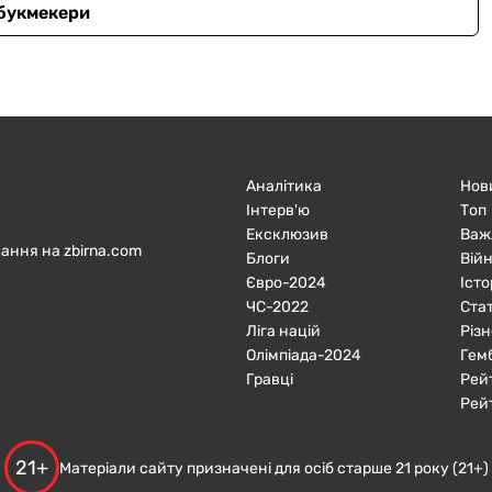
 букмекери
Аналітика
Нов
Інтерв'ю
Топ
Ексклюзив
Важ
ання на zbirna.com
Блоги
Війн
Євро-2024
Істо
ЧC-2022
Ста
Ліга націй
Різн
Олімпіада-2024
Гем
Гравці
Рей
Рей
21+
Матеріали сайту призначені для осіб старше 21 року (21+)