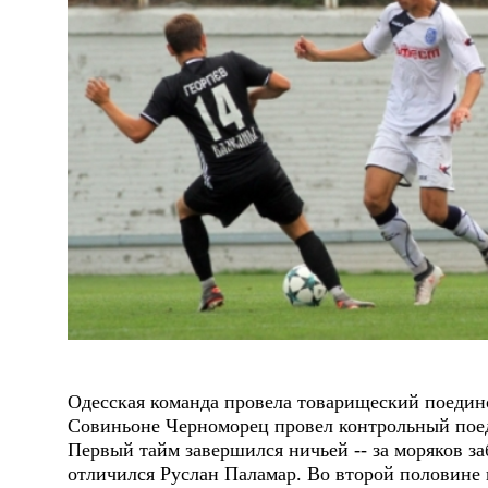
Одесская команда провела товарищеский поедино
Совиньоне Черноморец провел контрольный поед
Первый тайм завершился ничьей -- за моряков з
отличился Руслан Паламар. Во второй половине