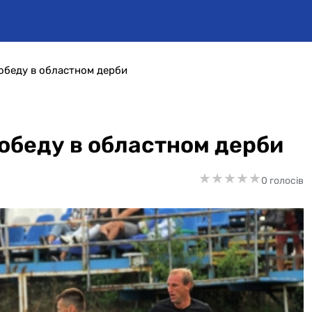
обеду в областном дерби
обеду в областном дерби
★
★
★
★
★
★
★
★
★
★
0 голосів