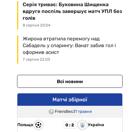
Серія триває: Буковина Шищенка
вдруге поспіль завершує матч УПЛ без
голів
8 серпня 20:04
Жирона втратила перемогу над
Сабадель у спарингу: Ванат забив гол і
оформив асист
7 серпня 22:03
Всі новини
Матчі збірної
Friendlies
31 травня
Польща
Україна
0 : 2