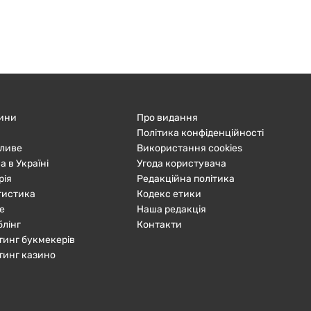
ини
Про видання
Політика конфіденційності
ливе
Використання cookies
а в Україні
Угода користувача
рія
Редакційна політика
тистика
Кодекс етики
е
Наша редакція
блінг
Контакти
тинг букмекерів
тинг казино