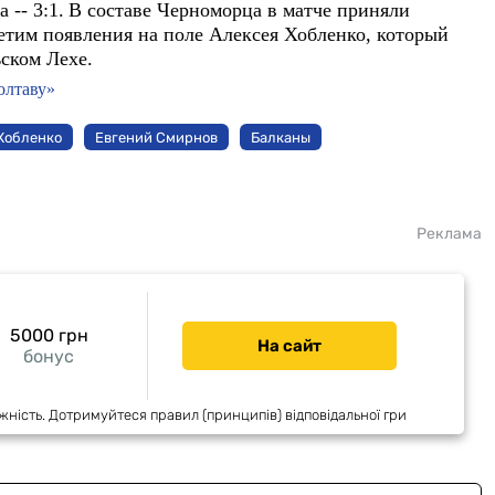
-- 3:1.
В составе Черноморца в матче приняли
метим появления на поле Алексея Хобленко, который
ском Лехе.
олтаву»
Хобленко
Евгений Смирнов
Балканы
Реклама
5000 грн
На сайт
бонус
жність. Дотримуйтеся правил (принципів) відповідальної гри