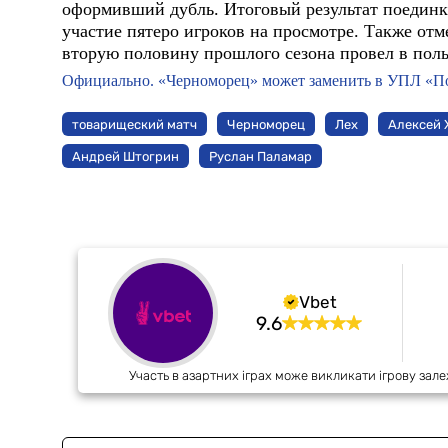
оформивший дубль. Итоговый результат поединка 
участие пятеро игроков на просмотре. Также от
вторую половину прошлого сезона провел в поль
Официально. «Черноморец» может заменить в УПЛ «П
товарищеский матч
Черноморец
Лех
Алексей 
Андрей Штогрин
Руслан Паламар
Vbet
9.6
Участь в азартних іграх може викликати ігрову зале