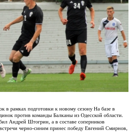
к в рамках подготовки к новому сезону
На базе в
инок против команды Балканы из Одесской области.
абил Андрей Штогрин, а в составе соперников
 встречи черно-синим принес победу Евгений Смирнов,