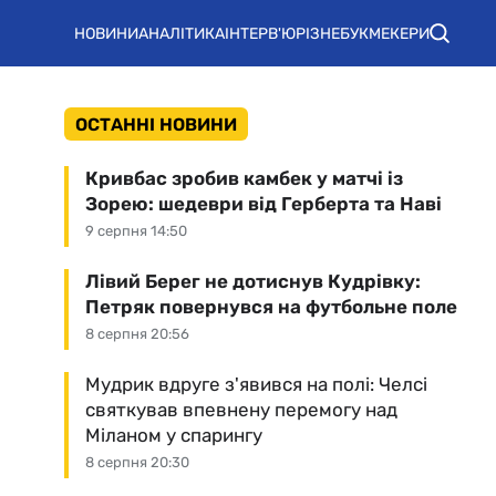
НОВИНИ
АНАЛІТИКА
ІНТЕРВ'Ю
РІЗНЕ
БУКМЕКЕРИ
ОСТАННІ НОВИНИ
Кривбас зробив камбек у матчі із
Зорею: шедеври від Герберта та Наві
9 серпня 14:50
Лівий Берег не дотиснув Кудрівку:
Петряк повернувся на футбольне поле
8 серпня 20:56
Мудрик вдруге з'явився на полі: Челсі
святкував впевнену перемогу над
Міланом у спарингу
8 серпня 20:30