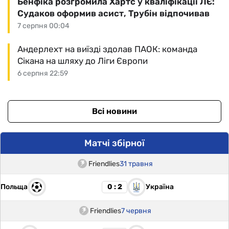
Бенфіка розгромила Хартс у кваліфікації ЛЄ:
Судаков оформив асист, Трубін відпочивав
7 серпня 00:04
Андерлехт на виїзді здолав ПАОК: команда
Сікана на шляху до Ліги Європи
6 серпня 22:59
Всі новини
Матчі збірної
Friendlies
31 травня
Польща
Україна
0 : 2
Friendlies
7 червня