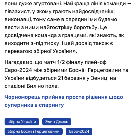
вони дуже згуртовані.
Найк
раща лінія команди —
півзахист, у якому грають найдосвідченіші
виконавці, тому саме в середині ми будемо
вести з ними найгострішу боротьбу.
Це
досвідчена команда з гравцями, які знають, як
виходити з-під тиску, і цей досвід також є
перевагою збірної України».
Нагадаємо, що матч 1/2 фіналу плей-оф
Євро-2024 між збірними Боснії і Герцеговини та
України відбудеться 21 березня у Зениці на
стадіоні Биліно поле.
Чорноморець прийняв просте рішення щодо
суперника в спарингу
збірна України
Эдин Джеко
збірна Боснії і Герцеговини
Євро-2024