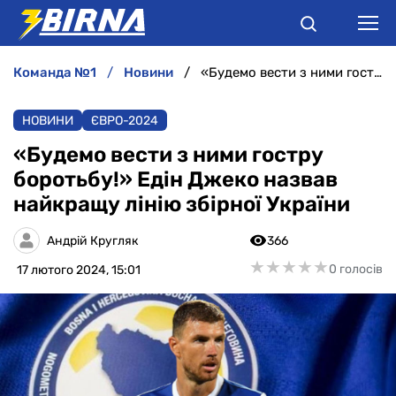
команда №1
новини
«Будемо вести з ними гостру боротьбу!» Едін Джеко назвав найкращу лінію збірної України
НОВИНИ
НОВИНИ
ЄВРО-2024
АНАЛІТИКА
«Будемо вести з ними гостру
боротьбу!» Едін Джеко назвав
ІНТЕРВ'Ю
найкращу лінію збірної України
РІЗНЕ
Андрій Кругляк
366
★
★
★
★
★
★
★
★
★
★
0 голосів
17 лютого 2024, 15:01
БУКМЕКЕРИ