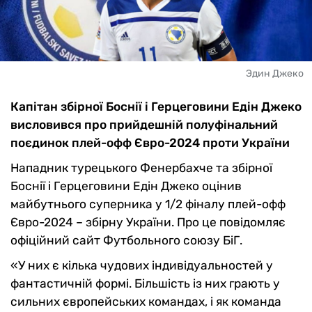
Эдин Джеко
Капітан збірної Боснії і Герцеговини Едін Джеко
висловився про прийдешній полуфінальний
поєдинок плей-офф Євро-2024 проти України
Нападник турецького Фенербахче та збірної
Боснії і Герцеговини Едін Джеко оцінив
майбутнього суперника у 1/2 фіналу плей-офф
Євро-2024 – збірну України. Про це повідомляє
офіційний сайт Футбольного союзу БіГ.
«
У них є кілька чудових індивідуальностей у
фантастичній формі.
Більшість із них грають у
сильних європейських командах, і як команда