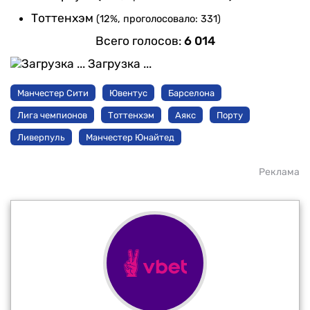
Тоттенхэм
(12%, проголосовало: 331)
Всего голосов:
6 014
Загрузка ...
Манчестер Сити
Ювентус
Барселона
Лига чемпионов
Тоттенхэм
Аякс
Порту
Ливерпуль
Манчестер Юнайтед
Реклама