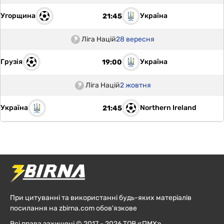
Угорщина
Україна
21:45
Ліга Націй
28 вересня
Грузія
Україна
19:00
Ліга Націй
2 жовтня
Україна
Northern Ireland
21:45
При цитуванні та використанні будь-яких матеріалів
посилання на zbirna.com обов'язкове
Всі права захищені © 2017 - 2026 ТОВ «ПМХ»