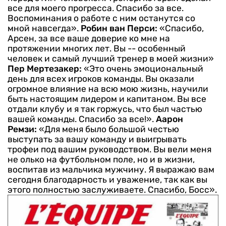
все для моего прогресса. Спасибо за все.
Воспоминания о работе с ним останутся со
мной навсегда».
Робин ван Перси:
«Спасибо,
Арсен, за все ваше доверие ко мне на
протяжении многих лет. Вы -- особенный
человек и самый лучший тренер в моей жизни»
Пер Мертезакер:
«Это очень эмоциональный
день для всех игроков команды. Вы оказали
огромное влияние на всю мою жизнь, научили
быть настоящим лидером и капитаном. Вы все
отдали клубу и я так горжусь, что был частью
вашей команды. Спасибо за все!».
Аарон
Ремзи:
«Для меня было большой честью
выступать за вашу команду и выигрывать
трофеи под вашим руководством. Вы вели меня
не олько на футбольном поле, но и в жизни,
воспитав из мальчика мужчину. Я выражаю вам
сегодня благодарность и уважение, так как вы
этого полностью заслуживаете. Спасибо, Босс».