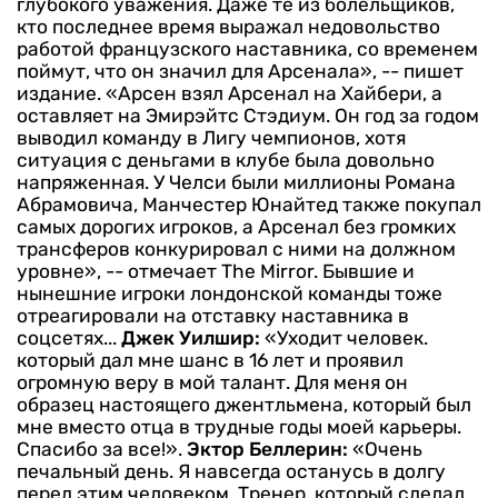
глубокого уважения. Даже те из болельщиков,
кто последнее время выражал недовольство
работой французского наставника, со временем
поймут, что он значил для Арсенала», -- пишет
издание.
«Арсен взял Арсенал на Хайбери, а
оставляет на Эмирэйтс Стэдиум. Он год за годом
выводил команду в Лигу чемпионов, хотя
ситуация с деньгами в клубе была довольно
напряженная. У Челси были миллионы Романа
Абрамовича, Манчестер Юнайтед также покупал
самых дорогих игроков, а Арсенал без громких
трансферов конкурировал с ними на должном
уровне», -- отмечает The Mirror.
Бывшие и
нынешние игроки лондонской команды тоже
отреагировали на отставку наставника в
соцсетях...
Джек Уилшир:
«Уходит человек.
который дал мне шанс в 16 лет и проявил
огромную веру в мой талант. Для меня он
образец настоящего джентльмена, который был
мне вместо отца в трудные годы моей карьеры.
Спасибо за все!».
Эктор Беллерин:
«Очень
печальный день. Я навсегда останусь в долгу
перед этим человеком. Тренер. который сделал