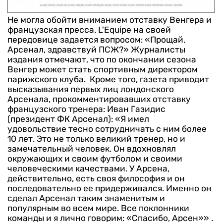
Не могла обойти вниманием отставку Венгера и
французская пресса. L'Equipe на своей
передовице задается вопросом: «Прощай,
Арсенал, здравствуй ПСЖ?» Журналисты
издания отмечают, что по окончании сезона
Венгер может стать спортивным директором
парижского клуба.
Кроме того, газета приводит
высказывания первых лиц лондонского
Арсенала, прокомментировавших отставку
французского тренера:
Иван Газидис
(президент ФК Арсенал): «Я имел
удовольствие тесно сотрудничать с ним более
10 лет. Это не только великий тренер, но и
замечательный человек. Он вдохновлял
окружающих и своим футболом и своими
человеческими качествами. У Арсена,
действительно, есть своя философия и он
последовательно ее придерживался. Именно он
сделал Арсенал таким знаменитым и
популярным во всем мире. Все поклонники
команды и я лично говорим: «Спасибо, Арсен»» .