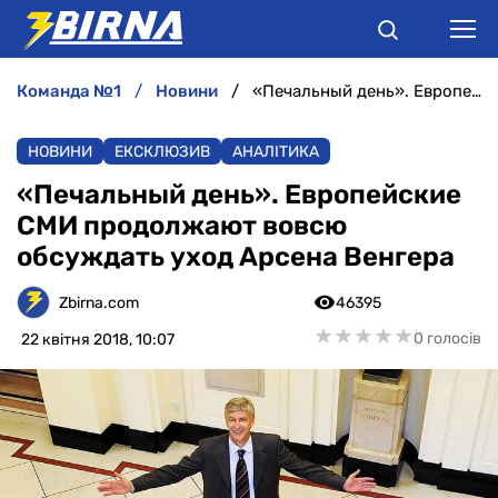
команда №1
новини
«Печальный день». Европейские СМИ продолжают вовсю обсуждать уход Арсена Венгера
НОВИНИ
НОВИНИ
ЕКСКЛЮЗИВ
АНАЛІТИКА
АНАЛІТИКА
«Печальный день». Европейские
СМИ продолжают вовсю
ІНТЕРВ'Ю
обсуждать уход Арсена Венгера
РІЗНЕ
Zbirna.com
46395
★
★
★
★
★
★
★
★
★
★
0 голосів
22 квітня 2018, 10:07
БУКМЕКЕРИ