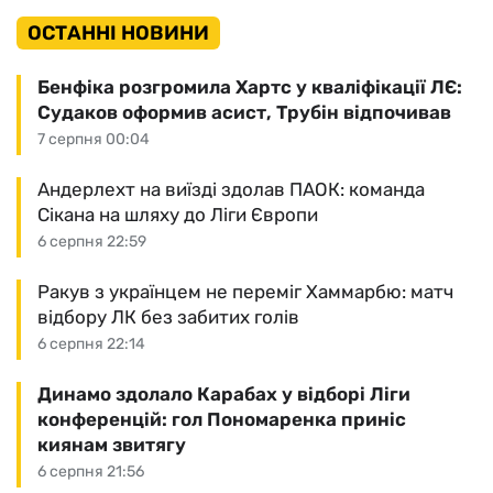
ОСТАННІ НОВИНИ
Бенфіка розгромила Хартс у кваліфікації ЛЄ:
Судаков оформив асист, Трубін відпочивав
7 серпня 00:04
Андерлехт на виїзді здолав ПАОК: команда
Сікана на шляху до Ліги Європи
6 серпня 22:59
Ракув з українцем не переміг Хаммарбю: матч
відбору ЛК без забитих голів
6 серпня 22:14
Динамо здолало Карабах у відборі Ліги
конференцій: гол Пономаренка приніс
киянам звитягу
6 серпня 21:56