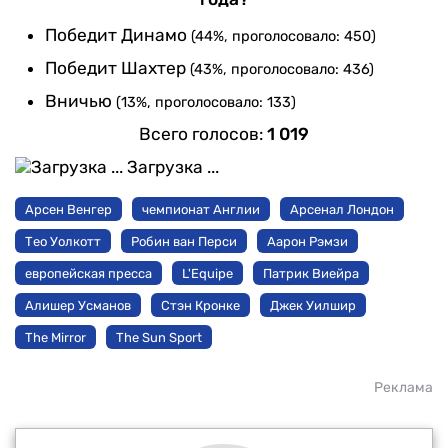
Победит Динамо
(44%, проголосовало: 450)
Победит Шахтер
(43%, проголосовало: 436)
Вничью
(13%, проголосовало: 133)
Всего голосов:
1 019
Загрузка ...
Арсен Венгер
чемпионат Англии
Арсенал Лондон
Тео Уолкотт
Робин ван Перси
Аарон Рэмзи
европейская пресса
L'Equipe
Патрик Виейра
Алишер Усманов
Стэн Кронке
Джек Уилшир
The Mirror
The Sun Sport
Реклама