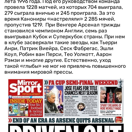
лета 1996 года. Под его руководством команда
провела 1228 матчей, из которых 704 выиграла,
279 сыграла вничью и 245 проиграла. За это
время Канониры «настреляли» 2 285 мячей,
пропустив 1219.
При Венгере Арсенал трижды
становился чемпионом Англии, семь раз
выигрывал Кубок и Суперкубок страны. При нем
в клубе засверкали такие звезды, как Тьерри
Анри, Патрик Виейра, Сеск Фабрегас, Эшли
Коул, Робин ван Перси, Тео Уолкотт, Аарон
Рэмзи и многие другие.
Естественно, уход
такой «глыбы» не мог не привлечь повышенного
внимания мировой прессы.