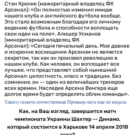
Стэн Кронке (мажоритарный владелец ФК
Арсенал): «Он полностью изменил имидж
нашего клуба и английского футбола вообще.
Это стало возможным благодаря его личному
видению футбола и способности воплощать
свои идеи на поле».
Алишер Усманов
(миноритарный владелец ФК
Арсенал): «Сегодня печальный день. Мое давнее
и искренне восхищение Арсеном не является
секретом, так как он произвел революцию в
нашем клубе. Как человек, он воплощает все
лучшее, что представляет собой нынешний
Арсенал: целостность, класс и традиции. Без
сомнения, он -- один из величайших тренеров
всех времен. Наследие Арсена Венгера еще
долгое время будет определять облик команды».
Такого сюжета отечественная Премьер-лига еще не видела
Как, на Ваш взгляд, завершится матч
чемпионата Украины Шахтер -- Динамо,
который состоится в Харькове 14 апреля 2018
года?