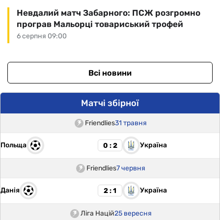
Невдалий матч Забарного: ПСЖ розгромно
програв Мальорці товариський трофей
6 серпня 09:00
Всі новини
Матчі збірної
Friendlies
31 травня
Польща
Україна
0 : 2
Friendlies
7 червня
Данія
Україна
2 : 1
Ліга Націй
25 вересня