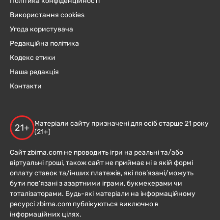
Політика конфіденційності
Використання cookies
Угода користувача
Редакційна політика
Кодекс етики
Наша редакція
Контакти
Матеріали сайту призначені для осіб старше 21 року
21+
(21+)
Сайт zbirna.com не проводить ігри на реальні та/або
віртуальні гроші, також сайт не приймає ні в якій формі
оплату ставок та/інших платежів, які пов’язані/можуть
бути пов’язані з азартними іграми, букмекерами чи
тоталізаторами. Будь-які матеріали на інформаційному
ресурсі zbirna.com публікуються виключно в
інформаційних цілях.