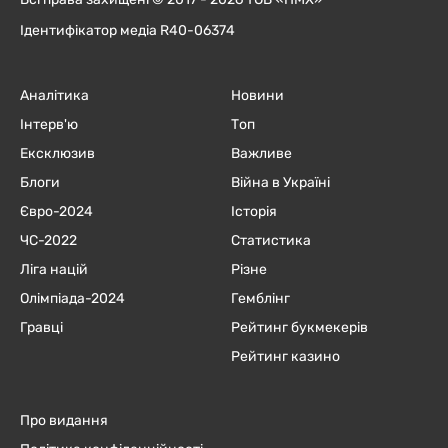
Ідентифікатор медіа R40-06374
Аналітика
Новини
Інтерв'ю
Топ
Ексклюзив
Важливе
Блоги
Війна в Україні
Євро-2024
Історія
ЧC-2022
Статистика
Ліга націй
Різне
Олімпіада-2024
Гемблінг
Гравці
Рейтинг букмекерів
Рейтинг казино
Про видання