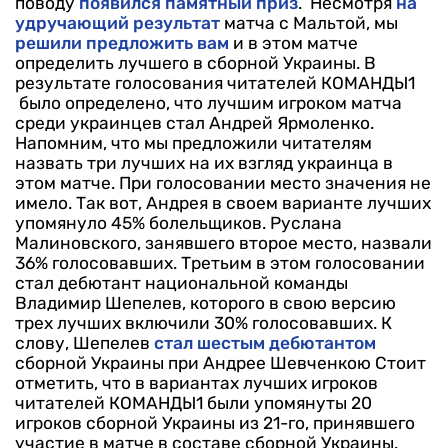
поводу
появился памятный приз
.
Несмотря
на
удручающий результат
матча с Мальтой, мы
решили предложить вам
и в этом матче
определить лучшего в сборной Украины.
В
результате голосования читателей КОМАНДЫ1
было определено, что лучшим игроком матча
среди украинцев стал Андрей Ярмоленко.
Напомним, что мы предложили читателям
назвать три лучших на их взгляд украинца в
этом матче. При голосовании место значения не
имело. Так вот, Андрея в своем варианте лучших
упомянуло 45% болельщиков. Руслана
Малиновского, занявшего второе место, назвали
36% голосовавших. Третьим в этом голосовании
стал дебютант национальной команды
Владимир Шепелев, которого в свою версию
трех лучших включили 30% голосовавших. К
слову, Шепелев
стал шестым дебютантом
сборной Украины при Андрее Шевченкою
Стоит
отметить, что в вариантах лучших игроков
читателей КОМАНДЫ1 были упомянуты 20
игроков сборной Украины из 21-го, принявшего
участие в матче в составе сборной Украины.