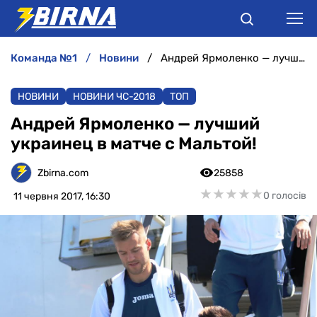
команда №1
новини
Андрей Ярмоленко — лучший украинец в матче с Мальтой!
НОВИНИ
НОВИНИ
НОВИНИ ЧС-2018
ТОП
АНАЛІТИКА
Андрей Ярмоленко — лучший
украинец в матче с Мальтой!
ІНТЕРВ'Ю
Zbirna.com
25858
РІЗНЕ
★
★
★
★
★
★
★
★
★
★
0 голосів
11 червня 2017, 16:30
БУКМЕКЕРИ