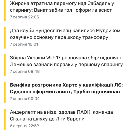
Жирона втратила перемогу над Сабадель у
спарингу: Ванат забив гол і оформив асист
7 серпня 22:03
Два клуби Бундесліги зацікавилися Мудриком:
озвучено основну перешкоду трансферу
7 серпня 10:01
Збірна України WU-17 розпочала збір: підопічні
Лемешко зазнали поразки у першому спарингу
7 серпня 08:48
Бенфіка розгромила Хартс у кваліфікації ЛЄ:
Судаков оформив асист, Трубін відпочивав
7 серпня 00:04
Андерлехт на виїзді здолав ПАОК: команда
Сікана на шляху до Ліги Європи
6 серпня 22:59