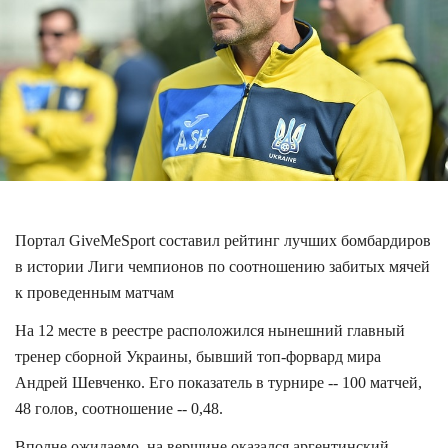
Портал GiveMeSport составил рейтинг лучших бомбардиров
в истории Лиги чемпионов по соотношению забитых мячей
к проведенным матчам
На 12 месте в реестре расположился нынешний главный
тренер сборной Украины, бывший топ-форвард мира
Андрей Шевченко. Его показатель в турнире -- 100 матчей,
48 голов, соотношение -- 0,48.
Вполне ожидаемо, на вершине оказался аргентинский