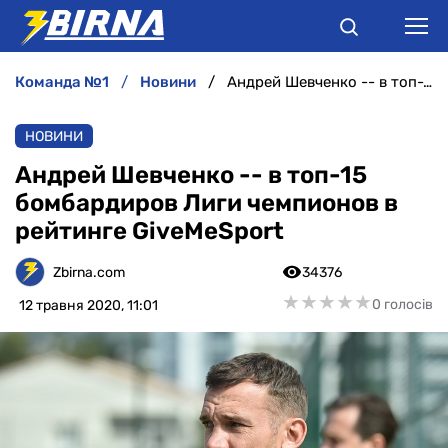
команда №1
новини
Андрей Шевченко -- в топ-15 бомбардиров Лиги чемпионов в рейтинге GiveMeSport
НОВИНИ
НОВИНИ
АНАЛІТИКА
Андрей Шевченко -- в топ-15
бомбардиров Лиги чемпионов в
ІНТЕРВ'Ю
рейтинге GiveMeSport
РІЗНЕ
Zbirna.com
34376
★
★
★
★
★
★
★
★
★
★
0 голосів
12 травня 2020, 11:01
БУКМЕКЕРИ