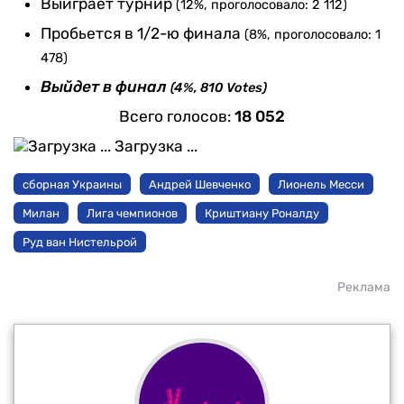
Выиграет турнир
(12%, проголосовало: 2 112)
Пробьется в 1/2-ю финала
(8%, проголосовало: 1
478)
Выйдет в финал
(4%, 810 Votes)
Всего голосов:
18 052
Загрузка ...
сборная Украины
Андрей Шевченко
Лионель Месси
Милан
Лига чемпионов
Криштиану Роналду
Руд ван Нистельрой
Реклама