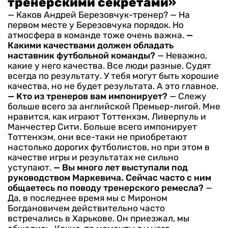
тренерскими секретами»
— Каков Андрей Березовчук-тренер?
— На
первом месте у Березовчука порядок. Но
атмосфера в команде тоже очень важна.
—
Какими качествами должен обладать
наставник футбольной команды?
— Неважно,
какие у него качества. Все люди разные. Судят
всегда по результату. У тебя могут быть хорошие
качества, но не будет результата. А это главное.
— Кто из тренеров вам импонирует?
— Слежу
больше всего за английской Премьер-лигой. Мне
нравится, как играют Тоттенхэм, Ливерпуль и
Манчестер Сити. Больше всего импонирует
Тоттенхэм, они все-таки не приобретают
настолько дорогих футболистов, но при этом в
качестве игры и результатах не сильно
уступают.
— Вы много лет выступали под
руководством Маркевича. Сейчас часто с ним
общаетесь по поводу тренерского ремесла?
—
Да, в последнее время мы с Мироном
Богдановичем действительно часто
встречались в Харькове. Он приезжал, мы