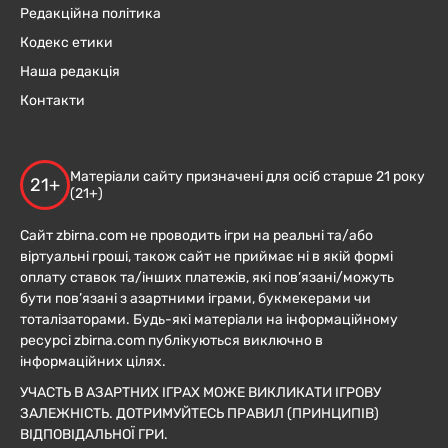
Редакційна політика
Кодекс етики
Наша редакція
Контакти
Матеріали сайту призначені для осіб старше 21 року
21+
(21+)
Сайт zbirna.com не проводить ігри на реальні та/або
віртуальні гроші, також сайт не приймає ні в якій формі
оплату ставок та/інших платежів, які пов’язані/можуть
бути пов’язані з азартними іграми, букмекерами чи
тоталізаторами. Будь-які матеріали на інформаційному
ресурсі zbirna.com публікуються виключно в
інформаційних цілях.
УЧАСТЬ В АЗАРТНИХ ІГРАХ МОЖЕ ВИКЛИКАТИ ІГРОВУ
ЗАЛЕЖНІСТЬ. ДОТРИМУЙТЕСЬ ПРАВИЛ (ПРИНЦИПІВ)
ВІДПОВІДАЛЬНОЇ ГРИ.