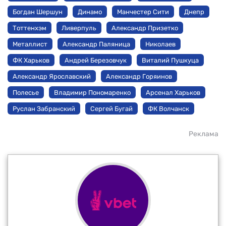
Богдан Шершун
Динамо
Манчестер Сити
Днепр
Тоттенхэм
Ливерпуль
Александр Призетко
Металлист
Александр Паляница
Николаев
ФК Харьков
Андрей Березовчук
Виталий Пушкуца
Александр Ярославский
Александр Горяинов
Полесье
Владимир Пономаренко
Арсенал Харьков
Руслан Забранский
Сергей Бугай
ФК Волчанск
Реклама