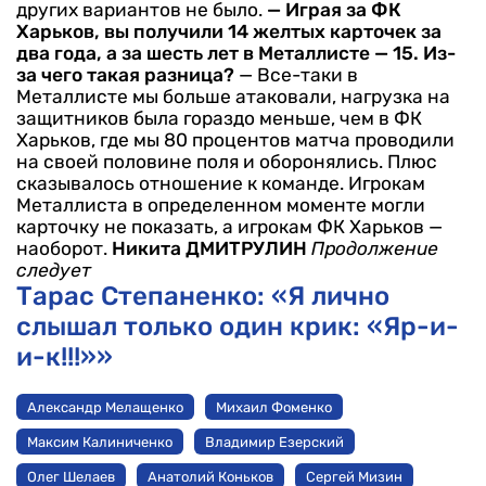
других вариантов не было.
— Играя за ФК
Харьков, вы получили 14 желтых карточек за
два года, а за шесть лет в Металлисте — 15. Из-
за чего такая разница?
— Все-таки в
Металлисте мы больше атаковали, нагрузка на
защитников была гораздо меньше, чем в ФК
Харьков, где мы 80 процентов матча проводили
на своей половине поля и оборонялись. Плюс
сказывалось отношение к команде. Игрокам
Металлиста в определенном моменте могли
карточку не показать, а игрокам ФК Харьков —
наоборот.
Никита ДМИТРУЛИН
Продолжение
следует
Тарас Степаненко: «Я лично
слышал только один крик: «Яр-и-
и-к!!!»»
Александр Мелащенко
Михаил Фоменко
Максим Калиниченко
Владимир Езерский
Олег Шелаев
Анатолий Коньков
Сергей Мизин