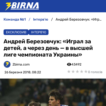
команда №1
інтерв'ю
Андрей Березовчук: «Играл за детей, а через день — в высшей лиге чемпионата Украины»
НОВИНИ
ЕКСКЛЮЗИВ
ІНТЕРВ'Ю
АНАЛІТИКА
Андрей Березовчук: «Играл за
детей, а через день — в высшей
ІНТЕРВ'Ю
лиге чемпионата Украины»
РІЗНЕ
Zbirna.com
43492
★
★
★
★
★
★
★
★
★
★
0 голосів
26 березня 2018, 08:22
БУКМЕКЕРИ