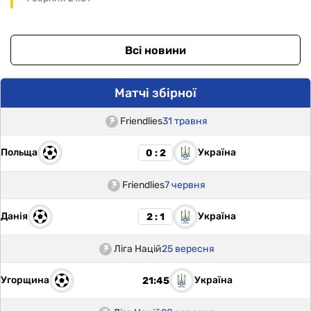
Всі новини
Матчі збірної
Friendlies
31 травня
Польща
Україна
0 : 2
Friendlies
7 червня
Данія
Україна
2 : 1
Ліга Націй
25 вересня
Угорщина
Україна
21:45