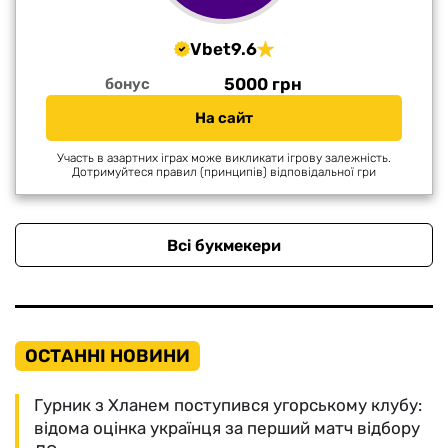
Vbet
9.6
5000 грн
бонус
На сайт
Участь в азартних іграх може викликати ігрову залежність.
Дотримуйтеся правил (принципів) відповідальної гри
Всі букмекери
ОСТАННІ НОВИНИ
Гурник з Хланем поступився угорському клубу:
відома оцінка українця за перший матч відбору