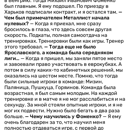
в Венгрию. Тогда Михаил Иванович Фоменко
был главным. Я ему подошел. По приезду в
Харьков подписали контракт, и я остался там.
—
Чем был примечателен Металлист начала
нулевых?
— Когда я приехал, мне сразу
бросилось в глаза, что здесь совсем другая
скорость. Подкаты, полная самоотдача на
тренировках. Тренировки были как игры. Тренер
этого требовал.
— Тогда еще не было
Ярославского, а команда была середняком
лиги…
— Когда я пришел, мы заняли пятое место
и завоевали право участвовать в еврокубках. А
потом в силу каких-то кабинетных решений, мы
оказались на шестом месте. Помню, что тогда
были сильные игроки в команде: Мизин,
Паляница, Пушкуца, Горяинов. Команда была
возрастная, я был самым молодым. На каждой
тренировке и в матче я не мог расслабиться и на
секунду. За мной стояли опытные игроки, и я не
мог их подвести. Нужно было бегать в два раза
больше.
— Чему научились у Фоменко?
— Я ему
очень благодарен за то, что научил меня
полностью отдаваться игре, с первой до