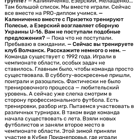
группе?
— Калиниченко, Езерский, Мелащенко...
Там большой список. Мы вместе играли. Сейчас
все вместе на PRO-диплом учимся.
—
Калиниченко вместе с Призетко тренируют
Полесье, а Езерский возглавляет сборную
Украины U-16. Вам не поступали подобные
предложения?
— Пока что не поступали.
Пребываю в ожидании.
— Сейчас вы тренируете
клуб Волчанск. Расскажите немного о нем.
—
Команда существует с 1992 года. Играли в
чемпионате области, особых задач не
ставилось. Главным было, чтобы команда просто
существовала. В субботу-воскресенье пришли,
поиграли и разошлись. Фактически не было
тренировочного процесса — любительский
уровень. А сейчас уже слегка смотрим в
сторону профессионального футбола. Есть
тренировки, разбор игр. Пытаемся участвовать в
различных турнирах. В таком виде команда
начала существовать с лета. Взяли новых
футболистов и заняли второе место в
чемпионате области. Этой зимой приняли
участие в Кубке Приднепровья, где играли