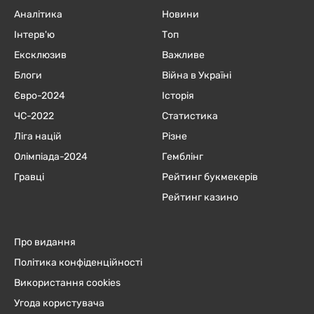
Аналітика
Новини
Інтерв'ю
Топ
Ексклюзив
Важливе
Блоги
Війна в Україні
Євро-2024
Історія
ЧC-2022
Статистика
Ліга націй
Різне
Олімпіада-2024
Гемблінг
Гравці
Рейтинг букмекерів
Рейтинг казино
Про видання
Політика конфіденційності
Використання cookies
Угода користувача