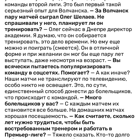
команды второй лиги. Это был первый такой
серьезный опыт для Волчанска.
— За Волчанск
пару матчей сыграл Олег Шелаев. Не
спрашивали у него, планирует ли он
тренировать?
— Олег сейчас в Днепре директор
академии. Я думаю, что он собирается
тренировать, это дело времени. Но ему еще
можно и поиграть (смеется). Он в отличной
форме и при желании он мог бы еще пару лет
выступать, даже несмотря на возраст.
—
Вы
всячески пытаетесь популяризировать
команду в соцсетях. Помогает?
— А как иначе?
Наши матчи не транслируют по телевидению,
особо никто не освещает. Это, по сути,
единственный способ донести до болельщиков,
что происходит с командой.
— Много
болельщиков у вас?
— С каждым матчем их
становится все больше. На домашних матчах
хорошая посещаемость.
— Как считаете, сколько
лет нужно трудиться, чтобы быть
востребованным тренером и работать в
Премьер-лиге?
— Тяжело сказать. Кто-то долго