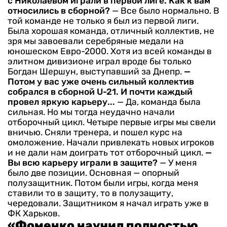
с Николаевом играли в первой лиге. Как к вам
относились в сборной?
— Все было нормально. В
той команде не только я был из первой лиги.
Была хорошая команда, отличный коллектив, не
зря мы завоевали серебряные медали на
юношеском Евро-2000. Хотя из всей команды в
элитном дивизионе играл вроде бы только
Богдан Шершун, выступавший за Днепр.
—
Потом у вас уже очень сильный коллектив
собрался в сборной U-21. И почти каждый
провел яркую карьеру...
— Да, команда была
сильная. Но мы тогда неудачно начали
отборочный цикл. Четыре первые игры мы свели
вничью. Сняли тренера, и пошел курс на
омоложение. Начали привлекать новых игроков
и не дали нам доиграть тот отборочный цикл.
—
Вы всю карьеру играли в защите?
— У меня
было две позиции. Основная — опорный
полузащитник. Потом были игры, когда меня
ставили то в защиту, то в полузащиту,
чередовали. Защитником я начал играть уже в
ФК Харьков.
«Фоменко научил полностью