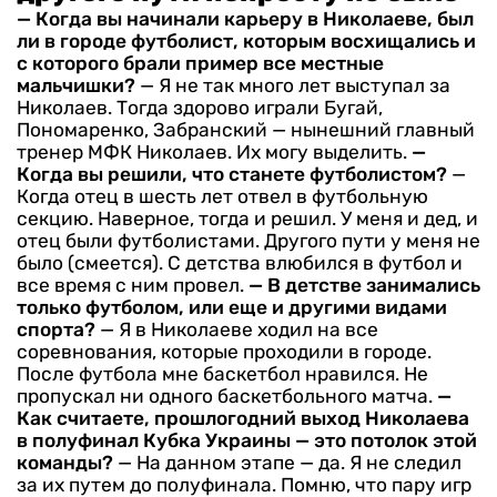
— Когда вы начинали карьеру в Николаеве, был
ли в городе футболист, которым восхищались и
с которого брали пример все местные
мальчишки?
— Я не так много лет выступал за
Николаев. Тогда здорово играли Бугай,
Пономаренко, Забранский — нынешний главный
тренер МФК Николаев. Их могу выделить.
—
Когда вы решили, что станете футболистом?
—
Когда отец в шесть лет отвел в футбольную
секцию. Наверное, тогда и решил. У меня и дед, и
отец были футболистами. Другого пути у меня не
было (смеется). С детства влюбился в футбол и
все время с ним провел.
— В детстве занимались
только футболом, или еще и другими видами
спорта?
— Я в Николаеве ходил на все
соревнования, которые проходили в городе.
После футбола мне баскетбол нравился. Не
пропускал ни одного баскетбольного матча.
—
Как считаете, прошлогодний выход Николаева
в полуфинал Кубка Украины — это потолок этой
команды?
— На данном этапе — да. Я не следил
за их путем до полуфинала. Помню, что пару игр