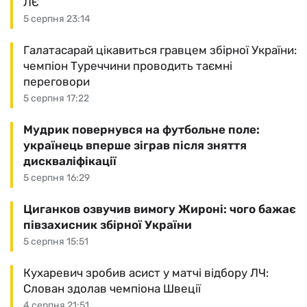
ЛЄ
5 серпня 23:14
Галатасарай цікавиться гравцем збірної України:
чемпіон Туреччини проводить таємні
переговори
5 серпня 17:22
Мудрик повернувся на футбольне поле:
українець вперше зіграв після зняття
дискваліфікації
5 серпня 16:29
Циганков озвучив вимогу Жироні: чого бажає
півзахисник збірної України
5 серпня 15:51
Кухаревич зробив асист у матчі відбору ЛЧ:
Слован здолав чемпіона Швеції
4 серпня 21:51