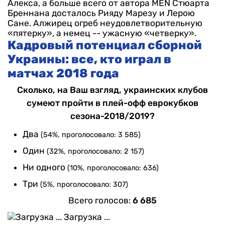
Алекса, а больше всего от автора MEN Стюарта
Бреннана досталось Рияду Марезу и Лерою
Сане. Алжирец огреб неудовлетворительную
«пятерку», а немец -- ужасную «четверку».
Кадровый потенциал сборной
Украины: все, кто играл в
матчах 2018 года
Сколько, на Ваш взгляд, украинских клубов
сумеют пройти в плей-офф еврокубков
сезона-2018/2019?
Два
(54%, проголосовало: 3 585)
Один
(32%, проголосовало: 2 157)
Ни одного
(10%, проголосовало: 636)
Три
(5%, проголосовало: 307)
Всего голосов:
6 685
Загрузка ...