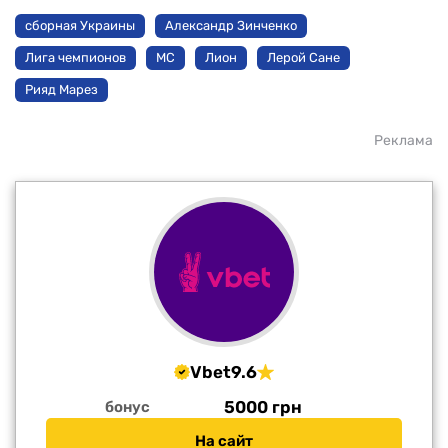
сборная Украины
Александр Зинченко
Лига чемпионов
МС
Лион
Лерой Сане
Рияд Марез
Реклама
Vbet
9.6
5000 грн
бонус
На сайт