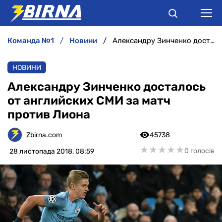
команда №1
новини
Александру Зинченко досталось от английских СМИ за матч против Лиона
НОВИНИ
НОВИНИ
АНАЛІТИКА
Александру Зинченко досталось
от английских СМИ за матч
ІНТЕРВ'Ю
против Лиона
РІЗНЕ
Zbirna.com
45738
★
★
★
★
★
★
★
★
★
★
0 голосів
28 листопада 2018, 08:59
БУКМЕКЕРИ