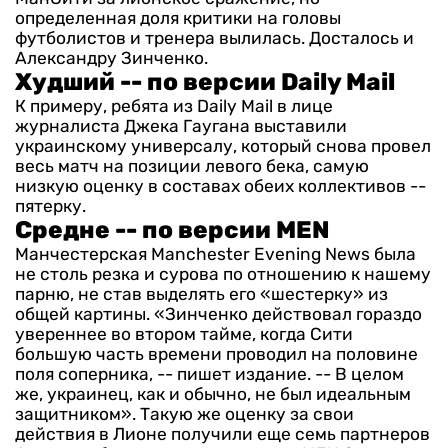
определенная доля критики на головы
футболистов и тренера вылилась. Досталось и
Александру Зинченко.
Худший -- по версии Daily Mail
К примеру, ребята из Daily Mail в лице
журналиста Джека Гаугана выставили
украинскому универсалу, который снова провел
весь матч на позиции левого бека, самую
низкую оценку в составах обеих коллективов --
пятерку.
Средне -- по версии MEN
Манчестерская Manchester Evening News была
не столь резка и сурова по отношению к нашему
парню, не став выделять его «шестерку» из
общей картины. «Зинченко действовал гораздо
увереннее во втором тайме, когда Сити
большую часть времени проводил на половине
поля соперника, -- пишет издание. -- В целом
же, украинец, как и обычно, не был идеальным
защитником».
Такую же оценку за свои
действия в Лионе получили еще семь партнеров