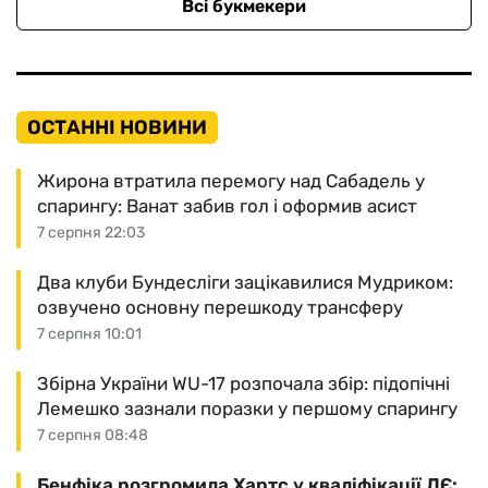
Всі букмекери
ОСТАННІ НОВИНИ
Жирона втратила перемогу над Сабадель у
спарингу: Ванат забив гол і оформив асист
7 серпня 22:03
Два клуби Бундесліги зацікавилися Мудриком:
озвучено основну перешкоду трансферу
7 серпня 10:01
Збірна України WU-17 розпочала збір: підопічні
Лемешко зазнали поразки у першому спарингу
7 серпня 08:48
Бенфіка розгромила Хартс у кваліфікації ЛЄ: