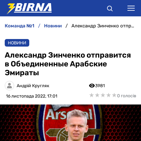
команда №1
новини
Александр Зинченко отправится в Объединенные Арабские Эмираты
НОВИНИ
НОВИНИ
АНАЛІТИКА
Александр Зинченко отправится
в Объединенные Арабские
ІНТЕРВ'Ю
Эмираты
РІЗНЕ
Андрій Кругляк
3981
★
★
★
★
★
★
★
★
★
★
0 голосів
16 листопада 2022, 17:01
БУКМЕКЕРИ