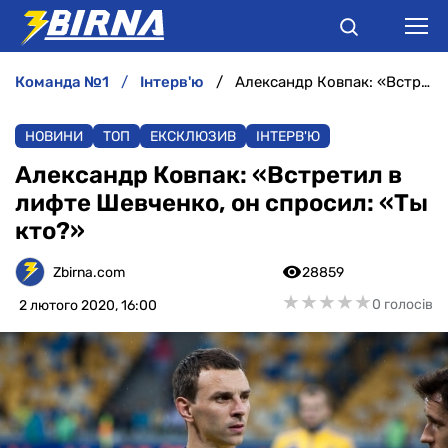
команда №1
інтерв'ю
Александр Ковпак: «Встретил в лифте Шевченко, он спросил: «Ты кто?»
НОВИНИ
НОВИНИ
ТОП
ЕКСКЛЮЗИВ
ІНТЕРВ'Ю
АНАЛІТИКА
Александр Ковпак: «Встретил в
лифте Шевченко, он спросил: «Ты
ІНТЕРВ'Ю
кто?»
РІЗНЕ
Zbirna.com
28859
★
★
★
★
★
★
★
★
★
★
0 голосів
2 лютого 2020, 16:00
БУКМЕКЕРИ