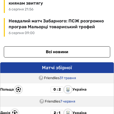
киянам звитягу
6 серпня 21:56
Невдалий матч Забарного: ПСЖ розгромно
програв Мальорці товариський трофей
6 серпня 09:00
Всі новини
Матчі збірної
Friendlies
31 травня
Польща
Україна
0 : 2
Friendlies
7 червня
Данія
Україна
2 : 1