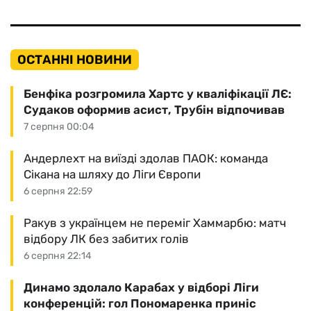
ОСТАННІ НОВИНИ
Бенфіка розгромила Хартс у кваліфікації ЛЄ:
Судаков оформив асист, Трубін відпочивав
7 серпня 00:04
Андерлехт на виїзді здолав ПАОК: команда
Сікана на шляху до Ліги Європи
6 серпня 22:59
Ракув з українцем не переміг Хаммарбю: матч
відбору ЛК без забитих голів
6 серпня 22:14
Динамо здолало Карабах у відборі Ліги
конференцій: гол Пономаренка приніс