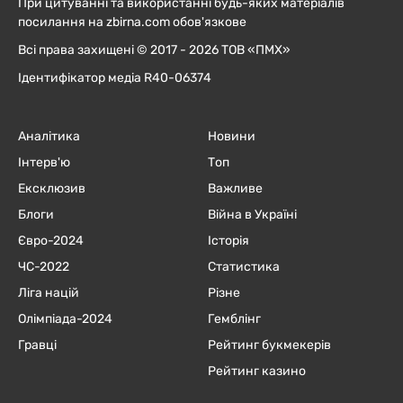
При цитуванні та використанні будь-яких матеріалів
посилання на zbirna.com обов'язкове
Всі права захищені © 2017 - 2026 ТОВ «ПМХ»
Ідентифікатор медіа R40-06374
Аналітика
Новини
Інтерв'ю
Топ
Ексклюзив
Важливе
Блоги
Війна в Україні
Євро-2024
Історія
ЧC-2022
Статистика
Ліга націй
Різне
Олімпіада-2024
Гемблінг
Гравці
Рейтинг букмекерів
Рейтинг казино