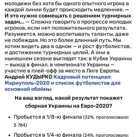
молодежи без хотя бы одного опытного игрока в
каждой линии будет происходить медленнее.
—
И это нужно совмещать с решением турнирных
задач...
— Сложно говорить о прогрессе молодых
игроков, если нет положительного результата.
Разумеется, можно воспитывать таланты, даже
не побеждая. Но это более длинный путь. Мы
хотим видеть два в одном — и рост футболистов,
и достижение турнирных целей. А они в
нынешнем сезоне выглядят так: в Кубке Украины
— выход в финал, в чемпионате Украины —
участие в плей-офф за место в Лиге Европы.
Андрей КУДЫРКО
Кадровый потенциал:
Мариуполь-2020 и список футболистов для
основной обоймы
На ваш взгляд, какой результат покажет
сборная Украины на Евро-2020?
Пробьется в 1/8-ю финала
(32%, проголосовало:
5 784)
Пробьется в 1/4-ю финала
(24%, проголосовало: