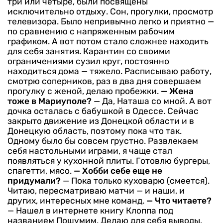
три или четыре, были посвящены
исключительно отдыху. Сон, прогулки, просмотр
телевизора. Было непривычно легко и приятно —
по сравнению с напряженным рабочим
графиком. А вот потом стало сложнее находить
для себя занятия. Карантин со своими
ограничениями сузил круг, постоянно
находиться дома — тяжело. Расписываю работу,
смотрю соперников, раз в два дня совершаем
прогулку с женой, делаю пробежки.
— Жена
тоже в Мариуполе?
— Да, Наташа со мной. А вот
дочка осталась с бабушкой в Одессе. Сейчас
закрыто движение из Донецкой области и в
Донецкую область, поэтому пока что так.
Одному было бы совсем грустно. Развлекаем
себя настольными играми, я чаще стал
появляться у кухонной плиты. Готовлю бургеры,
спагетти, мясо.
— Хобби себе еще не
придумали?
— Пока только куховарю (смеется).
Читаю, пересматриваю матчи — и наши, и
других, интересных мне команд.
— Что читаете?
— Нашел в интернете книгу Клоппа под
названием Пошумим. Делаю для себя выводы.