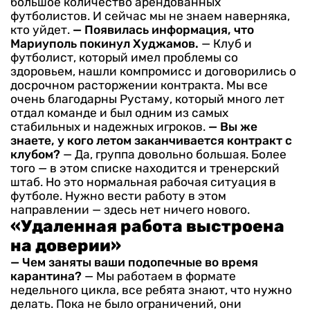
большое количество арендованных
футболистов. И сейчас мы не знаем наверняка,
кто уйдет.
— Появилась информация, что
Мариуполь покинул Худжамов.
— Клуб и
футболист, который имел проблемы со
здоровьем, нашли компромисс и договорились о
досрочном расторжении контракта. Мы все
очень благодарны Рустаму, который много лет
отдал команде и был одним из самых
стабильных и надежных игроков.
— Вы же
знаете, у кого летом заканчивается контракт с
клубом?
— Да, группа довольно большая. Более
того — в этом списке находится и тренерский
штаб. Но это нормальная рабочая ситуация в
футболе. Нужно вести работу в этом
направлении — здесь нет ничего нового.
«Удаленная работа выстроена
на доверии»
— Чем заняты ваши подопечные во время
карантина?
— Мы работаем в формате
недельного цикла, все ребята знают, что нужно
делать. Пока не было ограничений, они