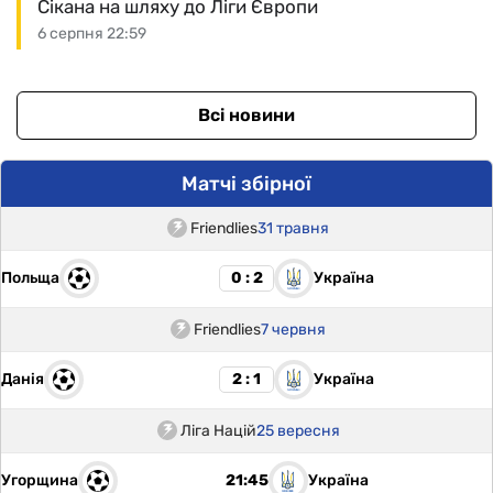
Сікана на шляху до Ліги Європи
6 серпня 22:59
Всі новини
Матчі збірної
Friendlies
31 травня
Польща
Україна
0 : 2
Friendlies
7 червня
Данія
Україна
2 : 1
Ліга Націй
25 вересня
Угорщина
Україна
21:45