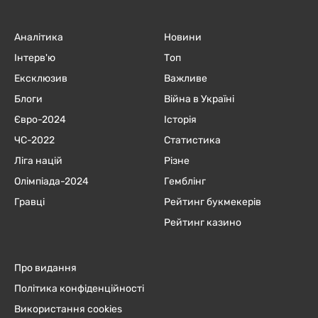
Аналітика
Новини
Інтерв'ю
Топ
Ексклюзив
Важливе
Блоги
Війна в Україні
Євро-2024
Історія
ЧC-2022
Статистика
Ліга націй
Різне
Олімпіада-2024
Гемблінг
Гравці
Рейтинг букмекерів
Рейтинг казино
Про видання
Політика конфіденційності
Використання cookies