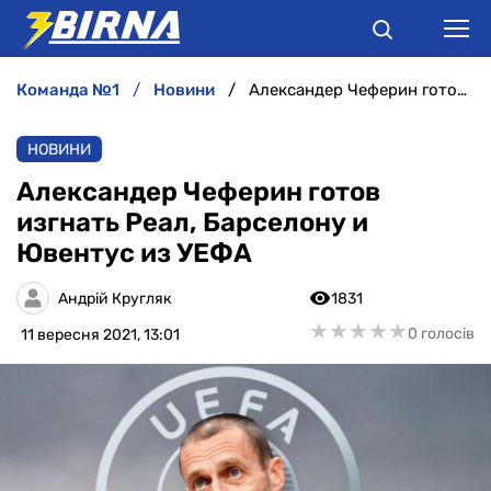
команда №1
новини
Александер Чеферин готов изгнать Реал, Барселону и Ювентус из УЕФА
НОВИНИ
НОВИНИ
АНАЛІТИКА
Александер Чеферин готов
изгнать Реал, Барселону и
ІНТЕРВ'Ю
Ювентус из УЕФА
РІЗНЕ
Андрій Кругляк
1831
★
★
★
★
★
★
★
★
★
★
0 голосів
11 вересня 2021, 13:01
БУКМЕКЕРИ