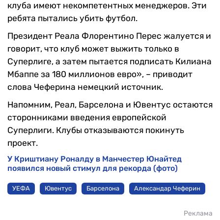
клуба имеют некомпетентных менеджеров. Эти
ребята пытались убить футбол.
Президент Реала Флорентино Перес жалуется и
говорит, что клуб может выжить только в
Суперлиге, а затем пытается подписать Килиана
Мбаппе за 180 миллионов евро», – приводит
слова Чеферина немецкий источник.
Напомним, Реал, Барселона и Ювентус остаются
сторонниками введения европейской
Суперлиги. Клубы отказываются покинуть
проект.
У Криштиану Роналду в Манчестер Юнайтед
появился новый стимул для рекорда (фото)
УЕФА
Ювентус
Барселона
Александар Чеферин
Реклама