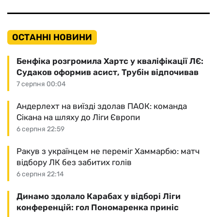
ОСТАННІ НОВИНИ
Бенфіка розгромила Хартс у кваліфікації ЛЄ:
Судаков оформив асист, Трубін відпочивав
7 серпня 00:04
Андерлехт на виїзді здолав ПАОК: команда
Сікана на шляху до Ліги Європи
6 серпня 22:59
Ракув з українцем не переміг Хаммарбю: матч
відбору ЛК без забитих голів
6 серпня 22:14
Динамо здолало Карабах у відборі Ліги
конференцій: гол Пономаренка приніс