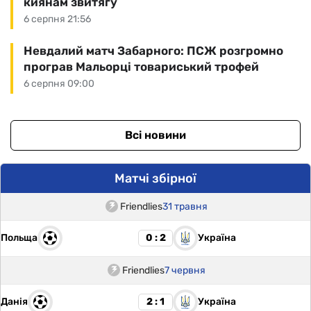
киянам звитягу
6 серпня 21:56
Невдалий матч Забарного: ПСЖ розгромно
програв Мальорці товариський трофей
6 серпня 09:00
Всі новини
Матчі збірної
Friendlies
31 травня
Польща
Україна
0 : 2
Friendlies
7 червня
Данія
Україна
2 : 1