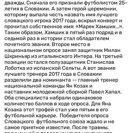
дважды. Сначала его признали футболистом 25-
летия в Словакии. А затем герой церемонии,
которому выпала честь назвать имя лучшего
словацкого игрока 2017 года, вскрыл конверт и
прочитал собственное имя: «Марек Хамшик...».
Таким образом, Хамшик в пятый раз подряд и в
седьмой раз в истории стал обладателем
почетного звания.
Второе место в
национальном опросе занял защитник Милан
Шкриньяр из итальянского Интера. На третьей
позиции остался полузащитник Станислав
Лоботка из испанской Сельты.
А вот звание
лучшего тренера 2017 года в Словакии
разделили два номинанта -- главный тренер
национальной команды Ян Козак и
наставник молодежной сборной Павел Хапал.
Оба специалиста набрали одинаковое
количество баллов в ходе опроса. Для Яна
Козака этот трофей стал уже пятым в его
футбольной карьере.
Победителя опроса
Словацкого футбольного союза ждало и не
самое приятное известие. После травмы,