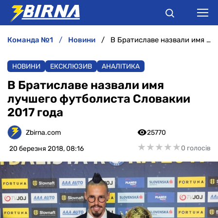
команда №1
новини
В Братиславе назвали имя лучшего футболиста Словакии 2017 года
НОВИНИ
НОВИНИ
ЕКСКЛЮЗИВ
АНАЛІТИКА
АНАЛІТИКА
В Братиславе назвали имя
лучшего футболиста Словакии
ІНТЕРВ'Ю
2017 года
РІЗНЕ
Zbirna.com
25770
★
★
★
★
★
★
★
★
★
★
0 голосів
20 березня 2018, 08:16
БУКМЕКЕРИ