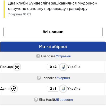
Два клуби Бундесліги зацікавилися Мудриком:
озвучено основну перешкоду трансферу
7 серпня 10:01
Всі новини
Матчі збірної
Friendlies
31 травня
Польща
Україна
0 : 2
Friendlies
7 червня
Данія
Україна
2 : 1
Ліга Націй
25 вересня