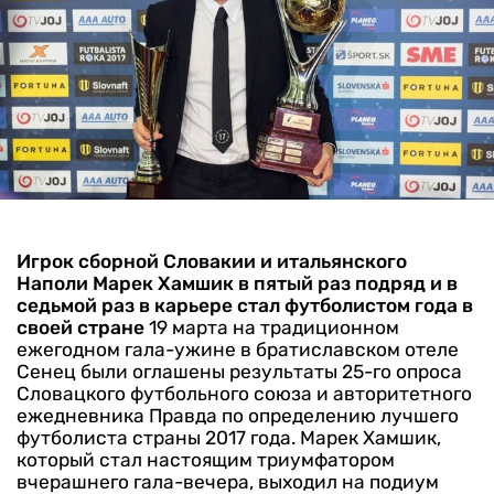
Игрок сборной Словакии и итальянского
Наполи Марек Хамшик в пятый раз подряд и в
седьмой раз в карьере стал футболистом года в
своей стране
19 марта на традиционном
ежегодном гала-ужине в братиславском отеле
Сенец были оглашены результаты 25-го опроса
Словацкого футбольного союза и авторитетного
ежедневника Правда по определению лучшего
футболиста страны 2017 года.
Марек Хамшик,
который стал настоящим триумфатором
вчерашнего гала-вечера, выходил на подиум