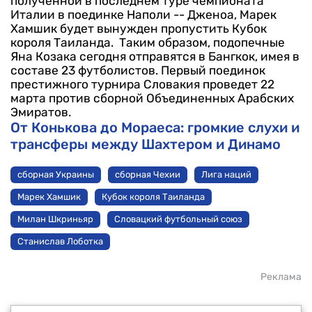
полученной в последнем туре чемпионата
Италии в поединке Наполи -- Дженоа, Марек
Хамшик будет вынужден пропустить Кубок
короля Таиланда.
Таким образом, подопечные
Яна Козака сегодня отправятся в Бангкок, имея в
составе 23 футболистов. Первый поединок
престижного турнира Словакия проведет 22
марта против сборной Объединенных Арабских
Эмиратов.
От Конькова до Мораеса: громкие слухи и
трансферы между Шахтером и Динамо
сборная Украины
сборная Чехии
Лига наций
Марек Хамшик
Кубок короля Таиланда
Милан Шкриньяр
Словацкий футбольный союз
Станислав Лоботка
Реклама