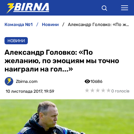
команда №1
новини
Александр Головко: «По желанию, по эмоциям мы точно наиграли на гол...»
НОВИНИ
НОВИНИ
АНАЛІТИКА
Александр Головко: «По
желанию, по эмоциям мы точно
ІНТЕРВ'Ю
наиграли на гол...»
РІЗНЕ
Zbirna.com
10686
★
★
★
★
★
★
★
★
★
★
0 голосів
10 листопада 2017, 19:59
БУКМЕКЕРИ