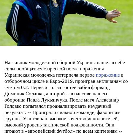
Наставник молодежной сборной Украины нашел в себе
силы пообщаться с прессой после поражения
Украинская молодежка потерпела первое
поражение
в
отборочном цикле к Евро-2019, проиграв англичанам со
счетом 0:2. Первый гол за гостей забил форвард
Доминик Соланке, а второй -- в пассиве нашего
оборонца Павла Лукьянчука.
После матч Александр
Головко попытался проанализировать неудачный
результат:
-- Проиграли сильной команде, фаворитам
группы. У англичан высокое качество исполнителей,
высокий уровень тактической подкованности. Они
играют в «европейский футбол» по всем критериям --