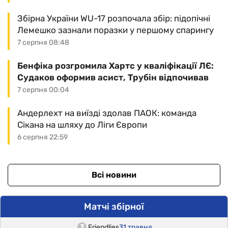
Збірна України WU-17 розпочала збір: підопічні
Лемешко зазнали поразки у першому спарингу
7 серпня 08:48
Бенфіка розгромила Хартс у кваліфікації ЛЄ:
Судаков оформив асист, Трубін відпочивав
7 серпня 00:04
Андерлехт на виїзді здолав ПАОК: команда
Сікана на шляху до Ліги Європи
6 серпня 22:59
Всі новини
Матчі збірної
Friendlies
31 травня