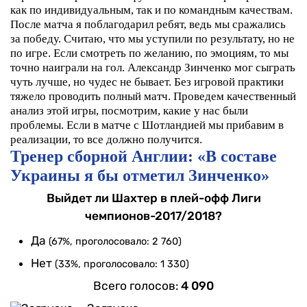
как по индивидуальным, так и по командным качествам.
После матча я поблагодарил ребят, ведь мы сражались
за победу. Считаю, что мы уступили по результату, но не
по игре. Если смотреть по желанию, по эмоциям, то мы
точно наиграли на гол.
Александр Зинченко мог сыграть
чуть лучше, но чудес не бывает. Без игровой практики
тяжело проводить полный матч.
Проведем качественный
анализ этой игры, посмотрим, какие у нас были
проблемы. Если в матче с Шотландией мы прибавим в
реализации, то все должно получится.
Тренер сборной Англии: «В составе
Украины я бы отметил Зинченко»
Выйдет ли Шахтер в плей-офф Лиги
чемпионов-2017/2018?
Да
(67%, проголосовало: 2 760)
Нет
(33%, проголосовало: 1 330)
Всего голосов:
4 090