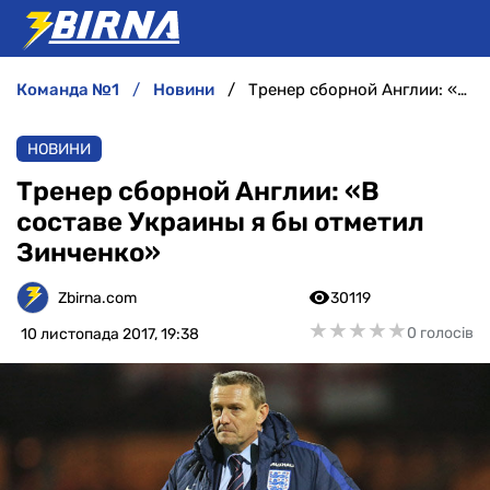
команда №1
новини
Тренер сборной Англии: «В составе Украины я бы отметил Зинченко»
НОВИНИ
НОВИНИ
АНАЛІТИКА
Тренер сборной Англии: «В
составе Украины я бы отметил
ІНТЕРВ'Ю
Зинченко»
РІЗНЕ
Zbirna.com
30119
★
★
★
★
★
★
★
★
★
★
0 голосів
10 листопада 2017, 19:38
БУКМЕКЕРИ