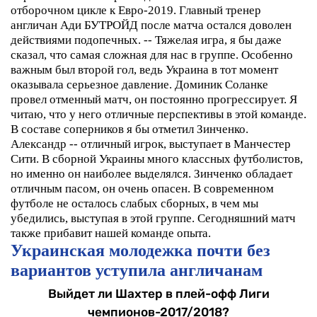
отборочном цикле к Евро-2019.
Главный тренер
англичан Ади БУТРОЙД после матча остался доволен
действиями подопечных.
-- Тяжелая игра, я бы даже
сказал, что самая сложная для нас в группе. Особенно
важным был второй гол, ведь Украина в тот момент
оказывала серьезное давление.
Доминик Соланке
провел отменный матч, он постоянно прогрессирует. Я
читаю, что у него отличные перспективы в этой команде.
В составе соперников я бы отметил Зинченко.
Александр -- отличный игрок, выступает в Манчестер
Сити. В сборной Украины много классных футболистов,
но именно он наиболее выделялся. Зинченко обладает
отличным пасом, он очень опасен.
В современном
футболе не осталось слабых сборных, в чем мы
убедились, выступая в этой группе. Сегодняшний матч
также прибавит нашей команде опыта.
Украинская молодежка почти без
вариантов уступила англичанам
Выйдет ли Шахтер в плей-офф Лиги
чемпионов-2017/2018?