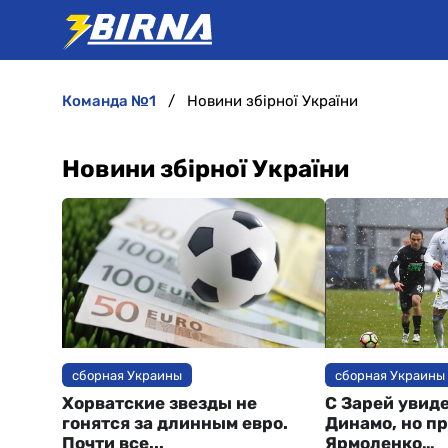
команда №1
Новини збірної України
Новини збірної України
сборная Украины
сборная Украины
Хорватские звезды не
С Зарей увид
гонятся за длинным евро.
Динамо, но п
Почти все...
Ярмоленко…