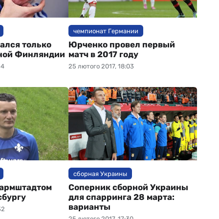
чемпионат Германии
тался только
Юрченко провел первый
ной Финляндии
матч в 2017 году
14
25 лютого 2017, 18:03
сборная Украины
Дармштадтом
Соперник сборной Украины
сбургу
для спарринга 28 марта:
варианты
32
25 лютого 2017, 17:30