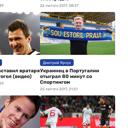
39
26 лютого 2017, 08:37
Дмитрий Ярчук
ставил вратаря
Украинец в Португалии
огол (видео)
отыграл 80 минут со
Спортингом
59
25 лютого 2017, 21:51