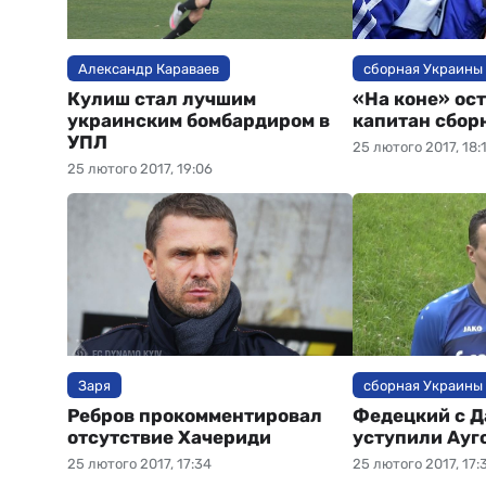
Александр Караваев
сборная Украины
Кулиш стал лучшим
«На коне» ос
украинским бомбардиром в
капитан сбор
УПЛ
25 лютого 2017, 18:
25 лютого 2017, 19:06
Заря
сборная Украины
Ребров прокомментировал
Федецкий с 
отсутствие Хачериди
уступили Ауг
25 лютого 2017, 17:34
25 лютого 2017, 17: