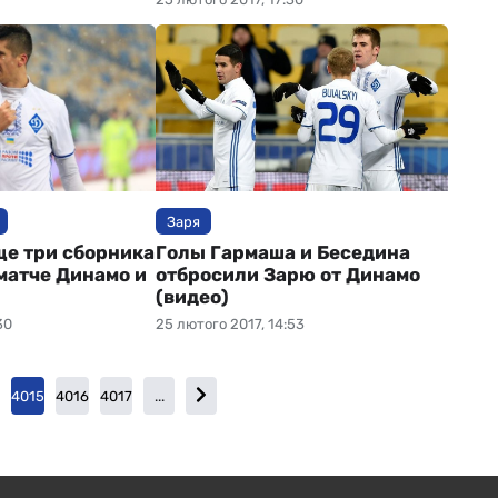
Заря
ще три сборника
Голы Гармаша и Беседина
матче Динамо и
отбросили Зарю от Динамо
(видео)
30
25 лютого 2017, 14:53
4
4015
4016
4017
...