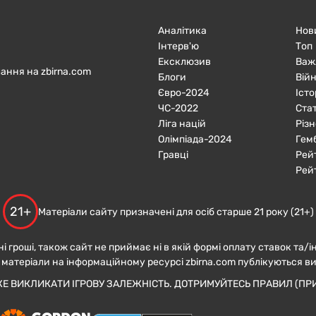
Аналітика
Нов
Інтерв'ю
Топ
Ексклюзив
Важ
ання на zbirna.com
Блоги
Війн
Євро-2024
Істо
ЧC-2022
Ста
Ліга націй
Різн
Олімпіада-2024
Гем
Гравці
Рей
Рей
21+
Матеріали сайту призначені для осіб старше 21 року (21+)
ні гроші, також сайт не приймає ні в якій формі оплату ставок та/і
 матеріали на інформаційному ресурсі zbirna.com публікуються в
ЖЕ ВИКЛИКАТИ ІГРОВУ ЗАЛЕЖНІСТЬ. ДОТРИМУЙТЕСЬ ПРАВИЛ (ПРИ