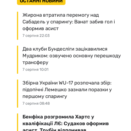
ОСТАННІ НОВИНИ
Жирона втратила перемогу над
Сабадель у спарингу: Ванат забив гол і
оформив асист
7 серпня 22:03
Два клуби Бундесліги зацікавилися
Мудриком: озвучено основну перешкоду
трансферу
7 серпня 10:01
Збірна України WU-17 розпочала збір:
підопічні Лемешко зазнали поразки у
першому спарингу
7 серпня 08:48
Бенфіка розгромила Хартс у
кваліфікації ЛЄ: Судаков оформив
асист, Трубін відпочивав