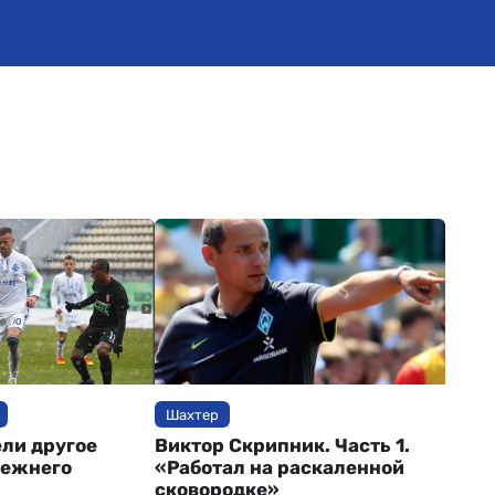
Шахтер
ели другое
Виктор Скрипник. Часть 1.
режнего
«Работал на раскаленной
сковородке»