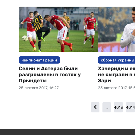
чемпионат Греции
сборная Украины
Селин и Астерас были
Хачериди и е
разгромлены в гостях у
не сыграли в 
Прындеты
Зари
25 лютого 2017, 16:27
25 лютого 2017, 15:
...
4013
401