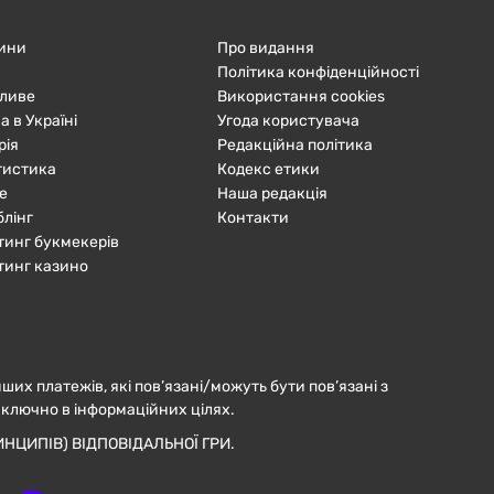
ини
Про видання
Політика конфіденційності
ливе
Використання cookies
а в Україні
Угода користувача
рія
Редакційна політика
тистика
Кодекс етики
е
Наша редакція
блінг
Контакти
тинг букмекерів
тинг казино
нших платежів, які пов’язані/можуть бути пов’язані з
иключно в інформаційних цілях.
НЦИПІВ) ВІДПОВІДАЛЬНОЇ ГРИ.