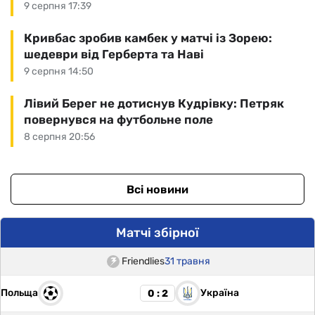
9 серпня 17:39
Кривбас зробив камбек у матчі із Зорею:
шедеври від Герберта та Наві
9 серпня 14:50
Лівий Берег не дотиснув Кудрівку: Петряк
повернувся на футбольне поле
8 серпня 20:56
Всі новини
Матчі збірної
Friendlies
31 травня
Польща
Україна
0 : 2