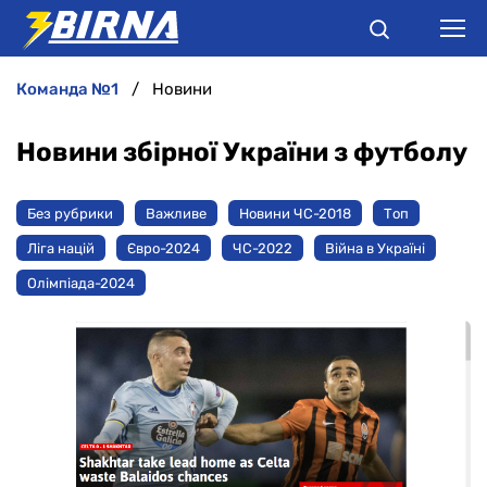
команда №1
Новини
НОВИНИ
Новини збірної України з футболу
АНАЛІТИКА
Без рубрики
Важливе
Новини ЧС-2018
Топ
ІНТЕРВ'Ю
Ліга націй
Євро-2024
ЧC-2022
Війна в Україні
Олімпіада-2024
РІЗНЕ
БУКМЕКЕРИ