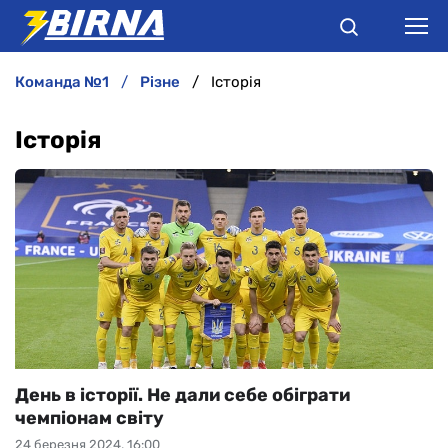
команда №1
різне
Історія
НОВИНИ
Історія
АНАЛІТИКА
ІНТЕРВ'Ю
РІЗНЕ
БУКМЕКЕРИ
День в історії. Не дали себе обіграти
чемпіонам світу
24 березня 2024, 16:00