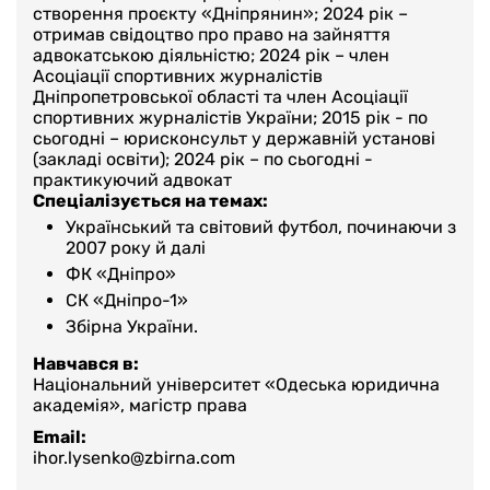
створення проєкту «Дніпрянин»; 2024 рік –
отримав свідоцтво про право на зайняття
адвокатською діяльністю; 2024 рік – член
Асоціації спортивних журналістів
Дніпропетровської області та член Асоціації
спортивних журналістів України; 2015 рік - по
сьогодні – юрисконсульт у державній установі
(закладі освіти); 2024 рік – по сьогодні -
практикуючий адвокат
Спеціалізується на темах:
Український та світовий футбол, починаючи з
2007 року й далі
ФК «Дніпро»
СК «Дніпро-1»
Збірна України.
Навчався в:
Національний університет «Одеська юридична
академія», магістр права
Email:
ihor.lysenko@zbirna.com